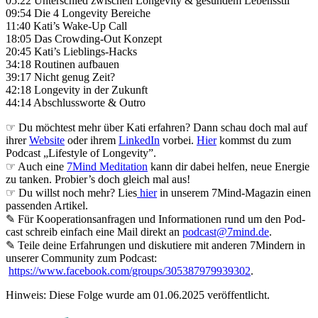
05:22 Unterschied zwischen Longevity & gesundem Lebensstil
09:54 Die 4 Longevity Bereiche
11:40 Kati’s Wake-Up Call
18:05 Das Crowding-Out Konzept
20:45 Kati’s Lieblings-Hacks
34:18 Routinen aufbauen
39:17 Nicht genug Zeit?
42:18 Longevity in der Zukunft
44:14 Abschlussworte & Outro
☞ Du möchtest mehr über Kati erfahren? Dann schau doch mal auf
ihrer
Website
oder ihrem
LinkedIn
vorbei.
Hier
kommst du zum
Podcast „Lifestyle of Longevity”.
☞
Auch eine
7Mind Meditation
kann dir dabei helfen, neue Energie
zu tanken. Probier’s doch gleich mal aus!
☞
Du willst noch mehr? Lies
hier
in unserem 7Mind-Magazin einen
passenden Artikel.
✎ Für Koope­ra­ti­ons­an­fra­gen und Infor­ma­tio­nen rund um den Pod­
cast schreib ein­fach eine Mail direkt an
podcast@7mind.de
.
✎ Teile deine Erfahrungen und diskutiere mit anderen 7Mindern in
unserer Community zum Podcast:
https://www.facebook.com/groups/305387979939302
.
Hinweis: Diese Folge wurde am 01.06.2025 veröffentlicht.