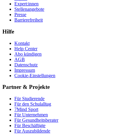
Expert:innen
Stellenangebote
Presse
Barrierefreiheit
Hilfe
Kontakt
Help Center
Abo kündigen
AGB
Datenschutz
Impressum
Cookie-Einstellungen
Partner & Projekte
Für Stu­die­rende
Für den Schulalltag
7Mind Sport
Für Unter­neh­men
Für Gesund­heits­be­ra­ter
Für Beschäftigte
Für Auszubildende