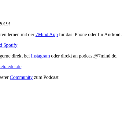
2019!
eren lernen mit der
7Mind App
für das iPhone oder für Android.
ud
Spotify
erne direkt bei
Instagram
oder direkt an
podcast@7mind.de
.
etraeder.de
.
serer
Community
zum Podcast.