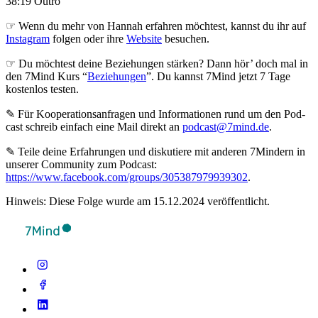
38:19 Outro
☞ Wenn du mehr von Hannah erfahren möchtest, kannst du ihr auf
Instagram
folgen oder ihre
Website
besuchen.
☞ Du möchtest deine Beziehungen stärken? Dann hör’ doch mal in
den 7Mind Kurs “
Beziehungen
”. Du kannst 7Mind jetzt 7 Tage
kostenlos testen.
✎ Für Koope­ra­ti­ons­an­fra­gen und Infor­ma­tio­nen rund um den Pod­
cast schreib ein­fach eine Mail direkt an
podcast@7mind.de
.
✎ Teile deine Erfahrungen und diskutiere mit anderen 7Mindern in
unserer Community zum Podcast:
https://www.facebook.com/groups/305387979939302
.
Hinweis: Diese Folge wurde am 15.12.2024 veröffentlicht.