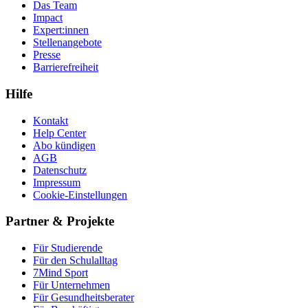
Das Team
Impact
Expert:innen
Stellenangebote
Presse
Barrierefreiheit
Hilfe
Kontakt
Help Center
Abo kündigen
AGB
Datenschutz
Impressum
Cookie-Einstellungen
Partner & Projekte
Für Stu­die­rende
Für den Schulalltag
7Mind Sport
Für Unter­neh­men
Für Gesund­heits­be­ra­ter