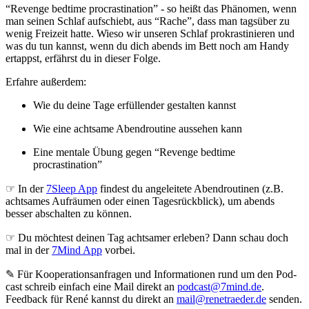
“Revenge bedtime procrastination” - so heißt das Phänomen, wenn
man seinen Schlaf aufschiebt, aus “Rache”, dass man tagsüber zu
wenig Freizeit hatte. Wieso wir unseren Schlaf prokrastinieren und
was du tun kannst, wenn du dich abends im Bett noch am Handy
ertappst, erfährst du in dieser Folge.
Erfahre außerdem:
Wie du deine Tage erfüllender gestalten kannst
Wie eine achtsame Abendroutine aussehen kann
Eine mentale Übung gegen “Revenge bedtime
procrastination”
☞ In der
7Sleep App
findest du angeleitete Abendroutinen (z.B.
achtsames Aufräumen oder einen Tagesrückblick), um abends
besser abschalten zu können.
☞ Du möchtest deinen Tag achtsamer erleben? Dann schau doch
mal in der
7Mind App
vorbei.
✎ Für Koope­ra­ti­ons­an­fra­gen und Infor­ma­tio­nen rund um den Pod­
cast schreib ein­fach eine Mail direkt an
podcast@7mind.de
.
Feedback für René kannst du direkt an
mail@renetraeder.de
senden.