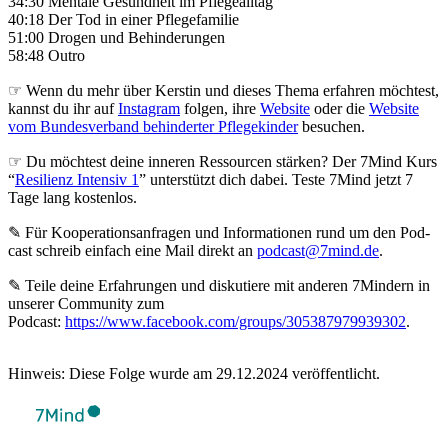
34:30 Mentale Gesundheit im Pflegealltag
40:18 Der Tod in einer Pflegefamilie
51:00 Drogen und Behinderungen
58:48 Outro
☞ Wenn du mehr über Kerstin und dieses Thema erfahren möchtest,
kannst du ihr auf
Instagram
folgen, ihre
Website
oder die
Website
vom Bundesverband behinderter Pflegekinder
besuchen.
☞ Du möchtest deine inneren Ressourcen stärken? Der 7Mind Kurs
“
Resilienz Intensiv 1
” unterstützt dich dabei. Teste 7Mind jetzt 7
Tage lang kostenlos.
✎ Für Koope­ra­ti­ons­an­fra­gen und Infor­ma­tio­nen rund um den Pod­
cast schreib ein­fach eine Mail direkt an
podcast@7mind.de
.
✎ Teile deine Erfahrungen und diskutiere mit anderen 7Mindern in
unserer Community zum
Podcast:
https://www.facebook.com/groups/305387979939302
.
Hinweis: Diese Folge wurde am 29.12.2024 veröffentlicht.