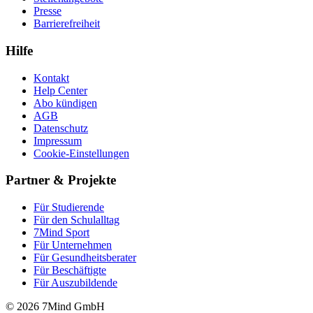
Presse
Barrierefreiheit
Hilfe
Kontakt
Help Center
Abo kündigen
AGB
Datenschutz
Impressum
Cookie-Einstellungen
Partner & Projekte
Für Stu­die­rende
Für den Schulalltag
7Mind Sport
Für Unter­neh­men
Für Gesund­heits­be­ra­ter
Für Beschäftigte
Für Auszubildende
© 2026 7Mind GmbH