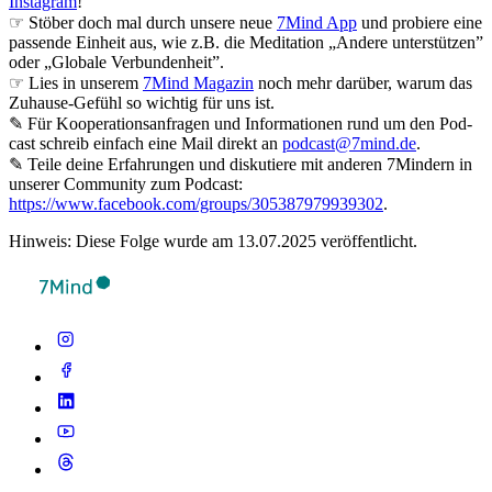
Instagram
!
☞ Stöber doch mal durch unsere neue
7Mind App
und probiere eine
passende Einheit aus, wie z.B. die Meditation „Andere unterstützen”
oder „Globale Verbundenheit”.
☞ Lies in unserem
7Mind Magazin
noch mehr darüber, warum das
Zuhause-Gefühl so wichtig für uns ist.
✎ Für Koope­ra­ti­ons­an­fra­gen und Infor­ma­tio­nen rund um den Pod­
cast schreib ein­fach eine Mail direkt an
podcast@7mind.de
.
✎ Teile deine Erfahrungen und diskutiere mit anderen 7Mindern in
unserer Community zum Podcast:
https://www.facebook.com/groups/305387979939302
.
Hinweis: Diese Folge wurde am 13.07.2025 veröffentlicht.