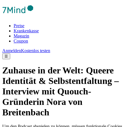
Preise
Krankenkasse
Magazin
Coupon
Anmelden
Kostenlos testen
☰
Zuhause in der Welt: Queere
Identität & Selbstentfaltung –
Interview mit Quouch-
Gründerin Nora von
Breitenbach
Um den Podcast abspielen zu können, müssen funktionale Cookies