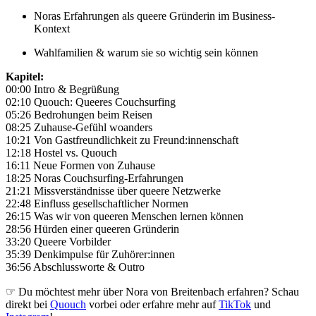
Noras Erfahrungen als queere Gründerin im Business-
Kontext
Wahlfamilien & warum sie so wichtig sein können
Kapitel:
00:00 Intro & Begrüßung
02:10 Quouch: Queeres Couchsurfing
05:26 Bedrohungen beim Reisen
08:25 Zuhause-Gefühl woanders
10:21 Von Gastfreundlichkeit zu Freund:innenschaft
12:18 Hostel vs. Quouch
16:11 Neue Formen von Zuhause
18:25 Noras Couchsurfing-Erfahrungen
21:21 Missverständnisse über queere Netzwerke
22:48 Einfluss gesellschaftlicher Normen
26:15 Was wir von queeren Menschen lernen können
28:56 Hürden einer queeren Gründerin
33:20 Queere Vorbilder
35:39 Denkimpulse für Zuhörer:innen
36:56 Abschlussworte & Outro
☞ Du möchtest mehr über Nora von Breitenbach erfahren? Schau
direkt bei
Quouch
vorbei oder erfahre mehr auf
TikTok
und