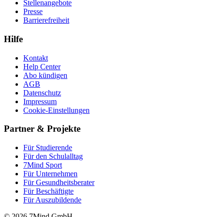
Stellenangebote
Presse
Barrierefreiheit
Hilfe
Kontakt
Help Center
Abo kündigen
AGB
Datenschutz
Impressum
Cookie-Einstellungen
Partner & Projekte
Für Stu­die­rende
Für den Schulalltag
7Mind Sport
Für Unter­neh­men
Für Gesund­heits­be­ra­ter
Für Beschäftigte
Für Auszubildende
© 2026 7Mind GmbH