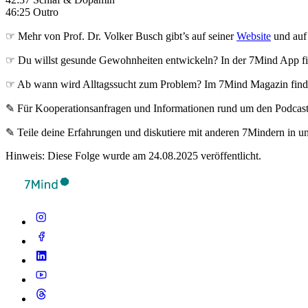
46:25 Outro
☞ Mehr von Prof. Dr. Volker Busch gibt’s auf seiner
Website
und au
☞ Du willst gesunde Gewohnheiten entwickeln? In der 7Mind App fin
☞ Ab wann wird Alltagssucht zum Problem? Im 7Mind Magazin finde
✎ Für Koope­ra­ti­ons­an­fra­gen und Infor­ma­tio­nen rund um den Pod­cas
✎ Teile deine Erfahrungen und diskutiere mit anderen 7Mindern in 
Hinweis: Diese Folge wurde am 24.08.2025 veröffentlicht.