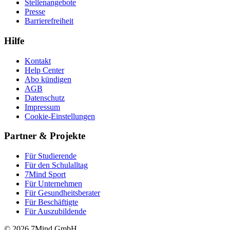
Stellenangebote
Presse
Barrierefreiheit
Hilfe
Kontakt
Help Center
Abo kündigen
AGB
Datenschutz
Impressum
Cookie-Einstellungen
Partner & Projekte
Für Stu­die­rende
Für den Schulalltag
7Mind Sport
Für Unter­neh­men
Für Gesund­heits­be­ra­ter
Für Beschäftigte
Für Auszubildende
© 2026 7Mind GmbH