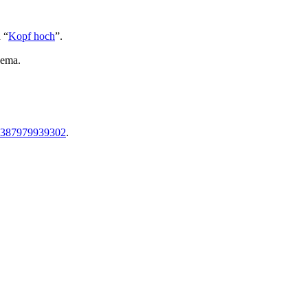
 “
Kopf hoch
”.
hema.
05387979939302
.