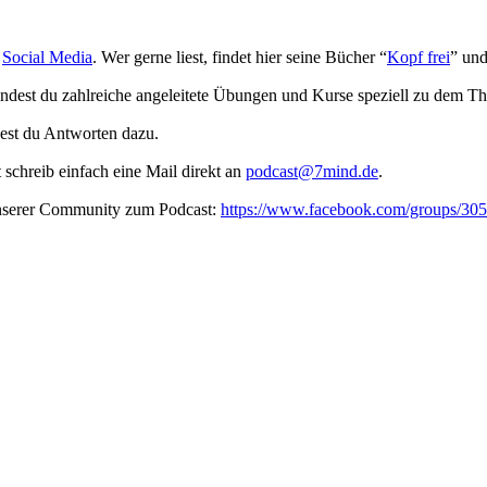
f
Social Media
. Wer gerne liest, findet hier seine Bücher “
Kopf frei
” und
dest du zahlreiche angeleitete Übungen und Kurse speziell zu dem T
st du Antworten dazu.
t schreib ein­fach eine Mail direkt an
podcast@7mind.de
.
unserer Community zum Podcast:
https://www.facebook.com/groups/3