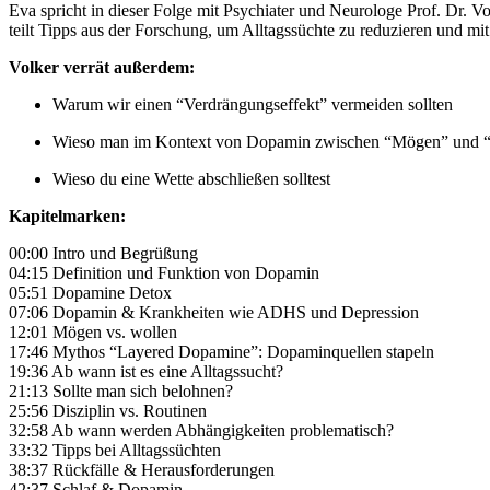
Eva spricht in dieser Folge mit Psychiater und Neurologe Prof. Dr
teilt Tipps aus der Forschung, um Alltagssüchte zu reduzieren und m
Volker verrät außerdem:
Warum wir einen “Verdrängungseffekt” vermeiden sollten
Wieso man im Kontext von Dopamin zwischen “Mögen” und “W
Wieso du eine Wette abschließen solltest
Kapitelmarken:
00:00 Intro und Begrüßung
04:15 Definition und Funktion von Dopamin
05:51 Dopamine Detox
07:06 Dopamin & Krankheiten wie ADHS und Depression
12:01 Mögen vs. wollen
17:46 Mythos “Layered Dopamine”: Dopaminquellen stapeln
19:36 Ab wann ist es eine Alltagssucht?
21:13 Sollte man sich belohnen?
25:56 Disziplin vs. Routinen
32:58 Ab wann werden Abhängigkeiten problematisch?
33:32 Tipps bei Alltagssüchten
38:37 Rückfälle & Herausforderungen
42:37 Schlaf & Dopamin