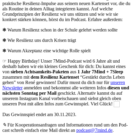
praktische Resilienz-Impulse aus seinem neuen Kartenset vor, die du
als Routine in deinen Alltag integrieren kannst. Auf welche
Grundprinzipien der Resilienz wir uns stützen und wie wir sie
konkret stärken können, hörst du im Podcast. Erfahre außerdem:
❃ Warum Resilienz schon in der Schule gelehrt werden sollte
❃ Wie Resilienz uns durch Krisen trägt
❃ Warum Akzeptanz eine wichtige Rolle spielt
☞ Happy Birthday! Unser 7Mind-Podcast wird 6 Jahre alt und
deshalb haben wir ein kleines Geschenk für dich: Du kannst eines
von
sieben Achtsamkeits-Paketen
aus
1 Jahr 7Mind + 7Sleep
zusammen mit
dem Resilienz Kartenset
“Gestärkt durchs Leben
gehen” von René gewinnen! Dafür musst du dich nur für
unseren
Newsletter
anmelden und bekommst alle weiteren Infos
diesen und
nächsten Sonntag per Mail
geschickt. Alternativ kannst du auf
unserem Instagram Kanal vorbeischauen und siehst gleich oben
unseren Post mit allen Infos zum Gewinnspiel. Viel Glück!
Das Gewinnspiel endet am 30.11.2023.
✎
Für Koope­ra­ti­ons­an­fra­gen und Infor­ma­tio­nen rund um den Pod­
cast schreib ein­fach eine Mail direkt an
podcast@7mind.de
.