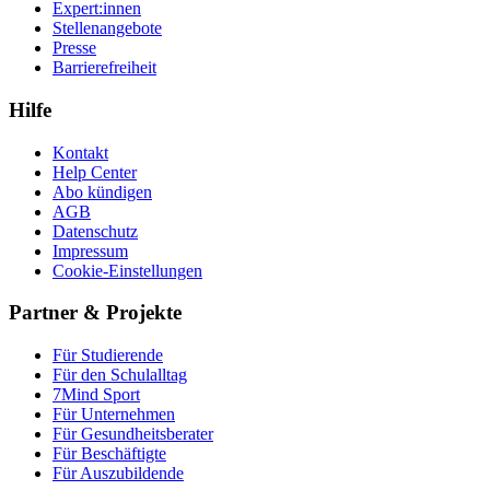
Expert:innen
Stellenangebote
Presse
Barrierefreiheit
Hilfe
Kontakt
Help Center
Abo kündigen
AGB
Datenschutz
Impressum
Cookie-Einstellungen
Partner & Projekte
Für Stu­die­rende
Für den Schulalltag
7Mind Sport
Für Unter­neh­men
Für Gesund­heits­be­ra­ter
Für Beschäftigte
Für Auszubildende