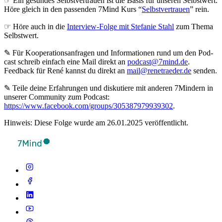
☞ Ein gesundes Selbstvertrauen ist die Basis für unseren Selbstwert.
Höre gleich in den passenden 7Mind Kurs “
Selbstvertrauen
” rein.
☞ Höre auch in die
Interview-Folge mit Stefanie Stahl
zum Thema
Selbstwert.
✎ Für Koope­ra­ti­ons­an­fra­gen und Infor­ma­tio­nen rund um den Pod­
cast schreib ein­fach eine Mail direkt an
podcast@7mind.de
.
Feedback für René kannst du direkt an
mail@renetraeder.de
senden.
✎ Teile deine Erfahrungen und diskutiere mit anderen 7Mindern in
unserer Community zum Podcast:
https://www.facebook.com/groups/305387979939302
.
Hinweis: Diese Folge wurde am 26.01.2025 veröffentlicht.