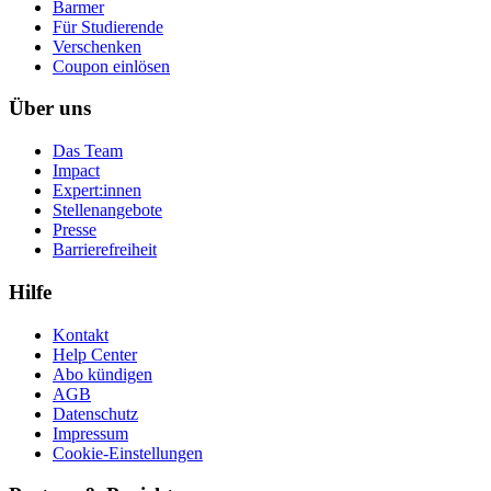
Barmer
Für Studierende
Ver­schen­ken
Coupon einlösen
Über uns
Das Team
Impact
Expert:innen
Stellenangebote
Presse
Barrierefreiheit
Hilfe
Kontakt
Help Center
Abo kündigen
AGB
Datenschutz
Impressum
Cookie-Einstellungen