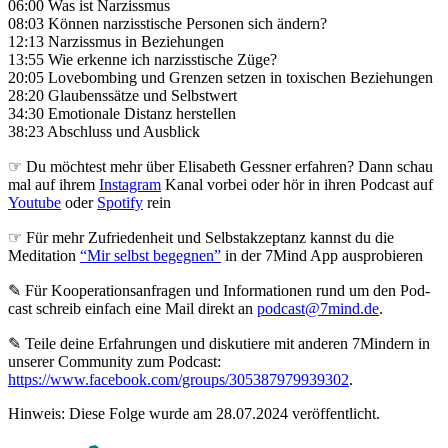
06:00 Was ist Narzissmus
08:03 Können narzisstische Personen sich ändern?
12:13 Narzissmus in Beziehungen
13:55 Wie erkenne ich narzisstische Züge?
20:05 Lovebombing und Grenzen setzen in toxischen Beziehungen
28:20 Glaubenssätze und Selbstwert
34:30 Emotionale Distanz herstellen
38:23 Abschluss und Ausblick
☞ Du möchtest mehr über Elisabeth Gessner erfahren? Dann schau
mal auf ihrem
Instagram
Kanal vorbei oder hör in ihren Podcast auf
Youtube
oder
Spotify
rein
☞ Für mehr Zufriedenheit und Selbstakzeptanz kannst du die
Meditation
“Mir selbst begegnen”
in der 7Mind App ausprobieren
✎ Für Koope­ra­ti­ons­an­fra­gen und Infor­ma­tio­nen rund um den Pod­
cast schreib ein­fach eine Mail direkt an
podcast@7mind.de
.
✎ Teile deine Erfahrungen und diskutiere mit anderen 7Mindern in
unserer Community zum Podcast:
https://www.facebook.com/groups/305387979939302
.
Hinweis: Diese Folge wurde am 28.07.2024 veröffentlicht.