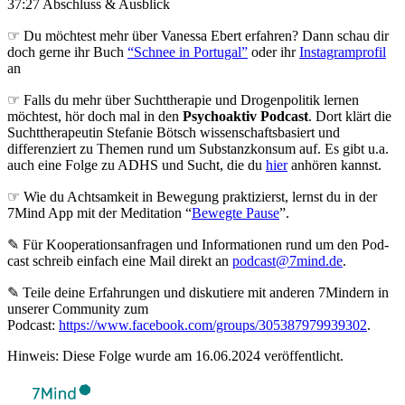
37:27 Abschluss & Ausblick
☞ Du möchtest mehr über Vanessa Ebert erfahren? Dann schau dir
doch gerne ihr Buch
“Schnee in Portugal”
oder ihr
Instagramprofil
an
☞ Falls du mehr über Suchttherapie und Drogenpolitik lernen
möchtest, hör doch mal in den
Psychoaktiv Podcast
. Dort klärt die
Suchttherapeutin Stefanie Bötsch wissenschaftsbasiert und
differenziert zu Themen rund um Substanzkonsum auf. Es gibt u.a.
auch eine Folge zu ADHS und Sucht, die du
hier
anhören kannst.
☞ Wie du Achtsamkeit in Bewegung praktizierst, lernst du in der
7Mind App mit der Meditation “
Bewegte Pause
”.
✎ Für Koope­ra­ti­ons­an­fra­gen und Infor­ma­tio­nen rund um den Pod­
cast schreib ein­fach eine Mail direkt an
podcast@7mind.de
.
✎ Teile deine Erfahrungen und diskutiere mit anderen 7Mindern in
unserer Community zum
Podcast:
https://www.facebook.com/groups/305387979939302
.
Hinweis: Diese Folge wurde am 16.06.2024 veröffentlicht.