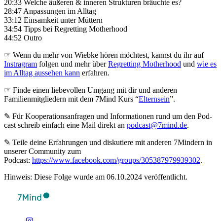
20:33 Welche äußeren & inneren Strukturen bräuchte es?
28:47 Anpassungen im Alltag
33:12 Einsamkeit unter Müttern
34:54 Tipps bei Regretting Motherhood
44:52 Outro
☞ Wenn du mehr von Wiebke hören möchtest, kannst du ihr auf
Instragram
folgen und mehr über
Regretting Motherhood
und
wie es
im Alltag aussehen kann
erfahren.
☞ Finde einen liebevollen Umgang mit dir und anderen
Familienmitgliedern mit dem 7Mind Kurs “
Elternsein
”.
✎ Für Koope­ra­ti­ons­an­fra­gen und Infor­ma­tio­nen rund um den Pod­
cast schreib ein­fach eine Mail direkt an
podcast@7mind.de
.
✎ Teile deine Erfahrungen und diskutiere mit anderen 7Mindern in
unserer Community zum
Podcast:
https://www.facebook.com/groups/305387979939302
.
Hinweis: Diese Folge wurde am 06.10.2024 veröffentlicht.