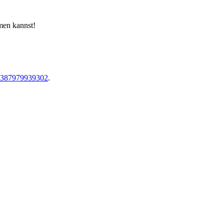
men kannst!
05387979939302
.