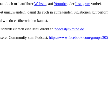
au doch mal auf ihrer
Website
, auf
Youtube
oder
Instagram
vorbei.
oost umzuwandeln, damit du auch in aufregenden Situationen gut perfor
 wie du es überwinden kannst.
t schreib ein­fach eine Mail direkt an
podcast@7mind.de
.
unserer Community zum Podcast:
https://www.facebook.com/groups/3