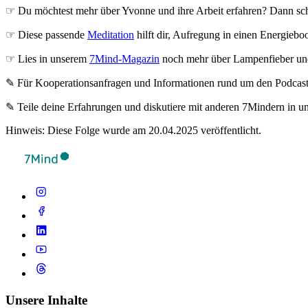
☞ Du möchtest mehr über Yvonne und ihre Arbeit erfahren? Dann sch
☞ Diese passende
Meditation
hilft dir, Aufregung in einen Energieb
☞ Lies in unserem
7Mind-Magazin
noch mehr über Lampenfieber und
✎ Für Koope­ra­ti­ons­an­fra­gen und Infor­ma­tio­nen rund um den Pod­cas
✎ Teile deine Erfahrungen und diskutiere mit anderen 7Mindern in 
Hinweis: Diese Folge wurde am 20.04.2025 veröffentlicht.
Unsere Inhalte