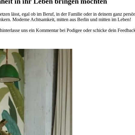
­heit in ihr Leben brin­gen möch­ten
­zen lässt, egal ob im Beruf, in der Fami­lie oder in deinem ganz per­sön­
n­kern. Moderne Acht­sam­keit, mitten aus Berlin und mitten im Leben!
in­ter­lasse uns ein Kom­men­tar bei Podigee oder schi­cke dein Feed­bac