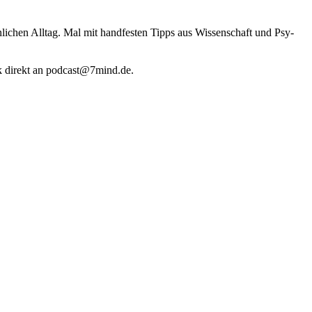
li­chen Alltag. Mal mit hand­fes­ten Tipps aus Wis­sen­schaft und Psy­
k direkt an podcast@​7​mind.​de.