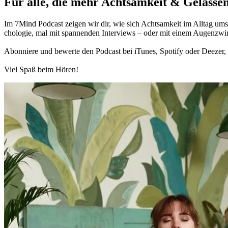
Für alle, die mehr Acht­sam­keit & Gelas­sen
Im 7Mind Pod­cast zeigen wir dir, wie sich Acht­sam­keit im Alltag umset
cho­lo­gie, mal mit spannenden Interviews – oder mit einem Augen­zwi
Abon­niere und bewerte den Pod­cast bei iTunes, Spo­tify oder Deezer, h
Viel Spaß beim Hören!