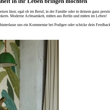
­heit in ihr Leben brin­gen möch­ten
­zen lässt, egal ob im Beruf, in der Fami­lie oder in deinem ganz per­sön­
n­kern. Moderne Acht­sam­keit, mitten aus Berlin und mitten im Leben!
in­ter­lasse uns ein Kom­men­tar bei Podigee oder schi­cke dein Feed­bac