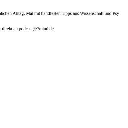
li­chen Alltag. Mal mit hand­fes­ten Tipps aus Wis­sen­schaft und Psy­
k direkt an podcast@​7​mind.​de.