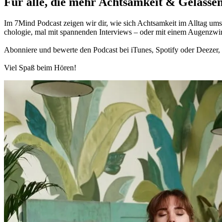
Für alle, die mehr Acht­sam­keit & Gelas­sen
Im 7Mind Pod­cast zeigen wir dir, wie sich Acht­sam­keit im Alltag umset
cho­lo­gie, mal mit spannenden Interviews – oder mit einem Augen­zwi
Abon­niere und bewerte den Pod­cast bei iTunes, Spo­tify oder Deezer, h
Viel Spaß beim Hören!