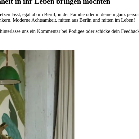
­heit in ihr Leben brin­gen möch­ten
­zen lässt, egal ob im Beruf, in der Fami­lie oder in deinem ganz per­sön­
n­kern. Moderne Acht­sam­keit, mitten aus Berlin und mitten im Leben!
in­ter­lasse uns ein Kom­men­tar bei Podigee oder schi­cke dein Feed­bac