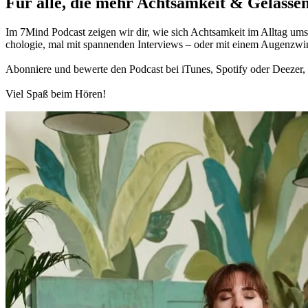
Für alle, die mehr Acht­sam­keit & Gelas­sen
Im 7Mind Pod­cast zeigen wir dir, wie sich Acht­sam­keit im Alltag umset
cho­lo­gie, mal mit spannenden Interviews – oder mit einem Augen­zwi
Abon­niere und bewerte den Pod­cast bei iTunes, Spo­tify oder Deezer, h
Viel Spaß beim Hören!