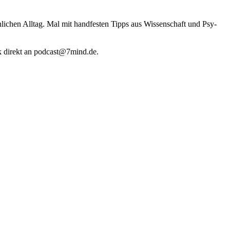
li­chen Alltag. Mal mit hand­fes­ten Tipps aus Wis­sen­schaft und Psy­
k direkt an podcast@​7​mind.​de.