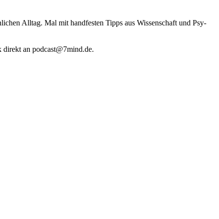
li­chen Alltag. Mal mit hand­fes­ten Tipps aus Wis­sen­schaft und Psy­
k direkt an podcast@​7​mind.​de.