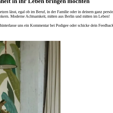
­heit in ihr Leben brin­gen möch­ten
­zen lässt, egal ob im Beruf, in der Fami­lie oder in deinem ganz per­sön­
n­kern. Moderne Acht­sam­keit, mitten aus Berlin und mitten im Leben!
in­ter­lasse uns ein Kom­men­tar bei Podigee oder schi­cke dein Feed­bac