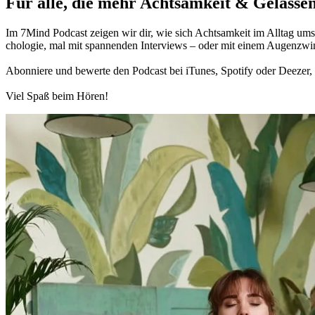
Für alle, die mehr Acht­sam­keit & Gelas­sen
Im 7Mind Pod­cast zeigen wir dir, wie sich Acht­sam­keit im Alltag umset
cho­lo­gie, mal mit spannenden Interviews – oder mit einem Augen­zwi
Abon­niere und bewerte den Pod­cast bei iTunes, Spo­tify oder Deezer, h
Viel Spaß beim Hören!