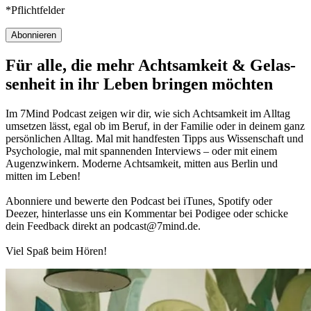
*Pflichtfelder
Abonnieren
Für alle, die mehr Acht­sam­keit & Gelas­
sen­heit in ihr Leben brin­gen möch­ten
Im 7Mind Pod­cast zeigen wir dir, wie sich Acht­sam­keit im Alltag
umset­zen lässt, egal ob im Beruf, in der Fami­lie oder in deinem ganz
per­sön­li­chen Alltag. Mal mit hand­fes­ten Tipps aus Wis­sen­schaft und
Psy­cho­lo­gie, mal mit spannenden Interviews – oder mit einem
Augen­zwin­kern. Moderne Acht­sam­keit, mitten aus Berlin und
mitten im Leben!
Abon­niere und bewerte den Pod­cast bei iTunes, Spo­tify oder
Deezer, hin­ter­lasse uns ein Kom­men­tar bei Podigee oder schi­cke
dein Feed­back direkt an podcast@​7​mind.​de.
Viel Spaß beim Hören!