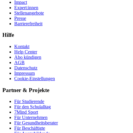
Impact
Expert:innen
Stellenangebote
Presse
Barrierefreiheit
Hilfe
Kontakt
Help Center
Abo kündigen
AGB
Datenschutz
Impressum
Cookie-Einstellungen
Partner & Projekte
Für Stu­die­rende
Für den Schulalltag
7Mind Sport
Für Unter­neh­men
Für Gesund­heits­be­ra­ter
Für Beschäftigte