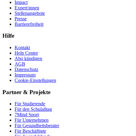
Impact
Expert:innen
Stellenangebote
Presse
Barrierefreiheit
Hilfe
Kontakt
Help Center
Abo kündigen
AGB
Datenschutz
Impressum
Cookie-Einstellungen
Partner & Projekte
Für Stu­die­rende
Für den Schulalltag
7Mind Sport
Für Unter­neh­men
Für Gesund­heits­be­ra­ter
Für Beschäftigte