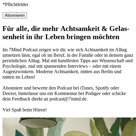
*Pflichtfelder
Abonnieren
Für alle, die mehr Acht­sam­keit & Gelas­
sen­heit in ihr Leben brin­gen möch­ten
Im 7Mind Pod­cast zeigen wir dir, wie sich Acht­sam­keit im Alltag
umset­zen lässt, egal ob im Beruf, in der Fami­lie oder in deinem ganz
per­sön­li­chen Alltag. Mal mit hand­fes­ten Tipps aus Wis­sen­schaft und
Psy­cho­lo­gie, mal mit spannenden Interviews – oder mit einem
Augen­zwin­kern. Moderne Acht­sam­keit, mitten aus Berlin und
mitten im Leben!
Abon­niere und bewerte den Pod­cast bei iTunes, Spo­tify oder
Deezer, hin­ter­lasse uns ein Kom­men­tar bei Podigee oder schi­cke
dein Feed­back direkt an podcast@​7​mind.​de.
Viel Spaß beim Hören!