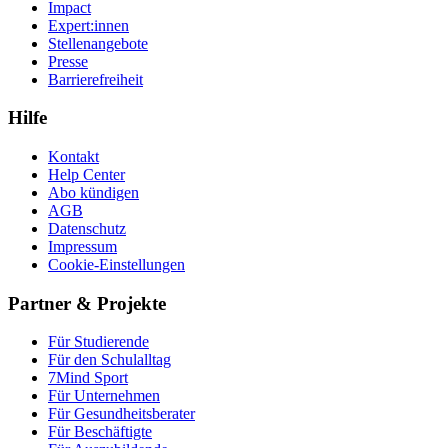
Impact
Expert:innen
Stellenangebote
Presse
Barrierefreiheit
Hilfe
Kontakt
Help Center
Abo kündigen
AGB
Datenschutz
Impressum
Cookie-Einstellungen
Partner & Projekte
Für Stu­die­rende
Für den Schulalltag
7Mind Sport
Für Unter­neh­men
Für Gesund­heits­be­ra­ter
Für Beschäftigte