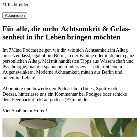
*Pflichtfelder
Abonnieren
Für alle, die mehr Acht­sam­keit & Gelas­
sen­heit in ihr Leben brin­gen möch­ten
Im 7Mind Pod­cast zeigen wir dir, wie sich Acht­sam­keit im Alltag
umset­zen lässt, egal ob im Beruf, in der Fami­lie oder in deinem ganz
per­sön­li­chen Alltag. Mal mit hand­fes­ten Tipps aus Wis­sen­schaft und
Psy­cho­lo­gie, mal mit spannenden Interviews – oder mit einem
Augen­zwin­kern. Moderne Acht­sam­keit, mitten aus Berlin und
mitten im Leben!
Abon­niere und bewerte den Pod­cast bei iTunes, Spo­tify oder
Deezer, hin­ter­lasse uns ein Kom­men­tar bei Podigee oder schi­cke
dein Feed­back direkt an podcast@​7​mind.​de.
Viel Spaß beim Hören!