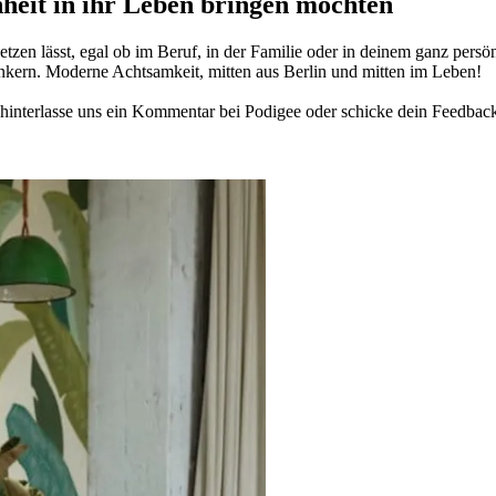
­heit in ihr Leben brin­gen möch­ten
­zen lässt, egal ob im Beruf, in der Fami­lie oder in deinem ganz per­sön­
n­kern. Moderne Acht­sam­keit, mitten aus Berlin und mitten im Leben!
in­ter­lasse uns ein Kom­men­tar bei Podigee oder schi­cke dein Feed­bac