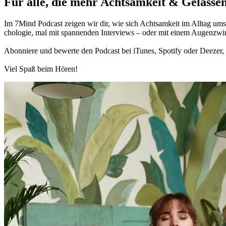
Für alle, die mehr Acht­sam­keit & Gelas­sen
Im 7Mind Pod­cast zeigen wir dir, wie sich Acht­sam­keit im Alltag umset
cho­lo­gie, mal mit spannenden Interviews – oder mit einem Augen­zwi
Abon­niere und bewerte den Pod­cast bei iTunes, Spo­tify oder Deezer, h
Viel Spaß beim Hören!