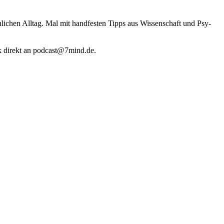
li­chen Alltag. Mal mit hand­fes­ten Tipps aus Wis­sen­schaft und Psy­
k direkt an podcast@​7​mind.​de.