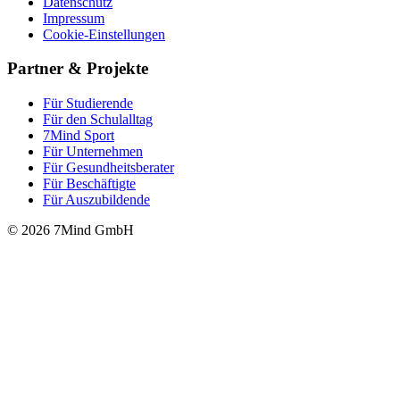
Datenschutz
Impressum
Cookie-Einstellungen
Partner & Projekte
Für Stu­die­rende
Für den Schulalltag
7Mind Sport
Für Unter­neh­men
Für Gesund­heits­be­ra­ter
Für Beschäftigte
Für Auszubildende
© 2026 7Mind GmbH