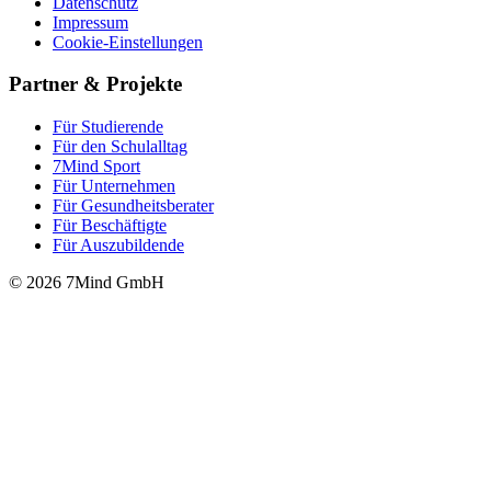
Datenschutz
Impressum
Cookie-Einstellungen
Partner & Projekte
Für Stu­die­rende
Für den Schulalltag
7Mind Sport
Für Unter­neh­men
Für Gesund­heits­be­ra­ter
Für Beschäftigte
Für Auszubildende
© 2026 7Mind GmbH