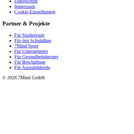
Datenschutz
Impressum
Cookie-Einstellungen
Partner & Projekte
Für Stu­die­rende
Für den Schulalltag
7Mind Sport
Für Unter­neh­men
Für Gesund­heits­be­ra­ter
Für Beschäftigte
Für Auszubildende
© 2026 7Mind GmbH