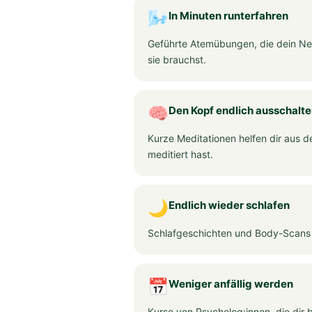
🌬️
In Minuten runterfahren
Geführte Atemübungen, die dein Ne
sie brauchst.
🧠
Den Kopf endlich ausschalt
Kurze Meditationen helfen dir aus 
meditiert hast.
🌙
Endlich wieder schlafen
Schlafgeschichten und Body-Scans br
📅
Weniger anfällig werden
Kurse von Psycholog:innen, die dir 