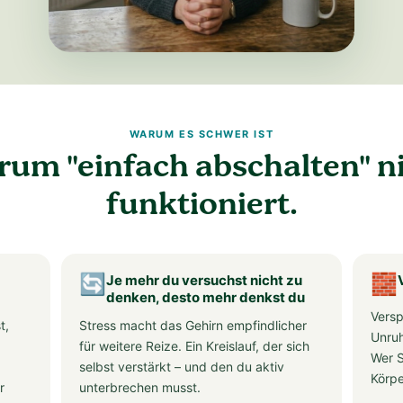
WARUM ES SCHWER IST
um "einfach abschalten" n
funktioniert.
🔄
Je mehr du versuchst nicht zu
🧱
denken, desto mehr denkst du
Versp
t,
Stress macht das Gehirn empfindlicher
Unruh
für weitere Reize. Ein Kreislauf, der sich
Wer S
selbst verstärkt – und den du aktiv
Körpe
r
unterbrechen musst.