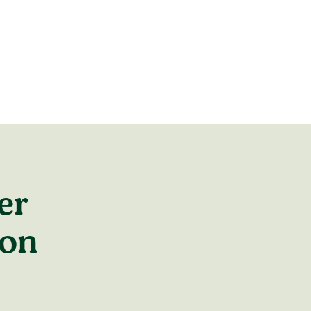
er
hon