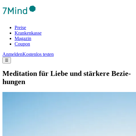
Preise
Krankenkasse
Magazin
Coupon
Anmelden
Kostenlos testen
☰
Medi­ta­tion für Liebe und stär­kere Bezie­
hun­gen