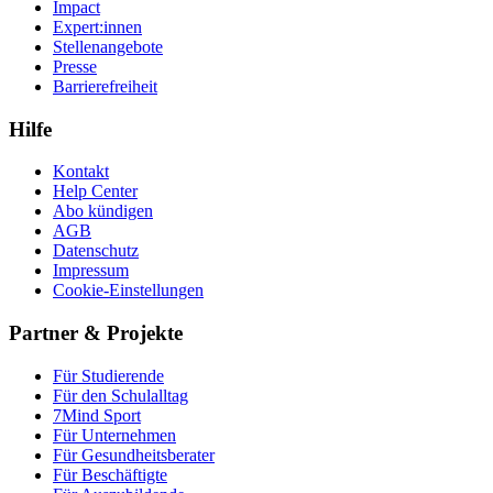
Impact
Expert:innen
Stellenangebote
Presse
Barrierefreiheit
Hilfe
Kontakt
Help Center
Abo kündigen
AGB
Datenschutz
Impressum
Cookie-Einstellungen
Partner & Projekte
Für Stu­die­rende
Für den Schulalltag
7Mind Sport
Für Unter­neh­men
Für Gesund­heits­be­ra­ter
Für Beschäftigte