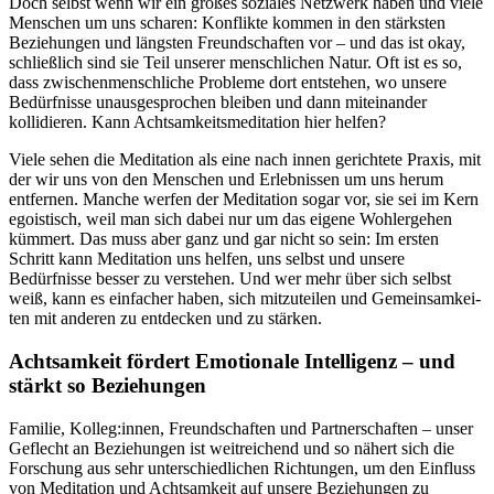
Doch selbst wenn wir ein großes soziales Netzwerk haben und viele
Menschen um uns scharen: Konflikte kommen in den stärksten
Beziehungen und längsten Freundschaften vor – und das ist okay,
schließlich sind sie Teil unserer menschlichen Natur. Oft ist es so,
dass zwischenmenschliche Probleme dort entstehen, wo unsere
Bedürfnisse unausgesprochen bleiben und dann miteinander
kollidieren. Kann Achtsamkeitsmeditation hier helfen?
Viele sehen die Meditation als eine nach innen gerichtete Praxis, mit
der wir uns von den Menschen und Erlebnissen um uns herum
entfernen. Manche werfen der Meditation sogar vor, sie sei im Kern
egoistisch, weil man sich dabei nur um das eigene Wohlergehen
kümmert. Das muss aber ganz und gar nicht so sein: Im ersten
Schritt kann Meditation uns helfen, uns selbst und unsere
Bedürfnisse besser zu verstehen. Und wer mehr über sich selbst
weiß, kann es einfacher haben, sich mitzuteilen und Gemein­sam­kei­
ten mit anderen zu ent­de­cken und zu stär­ken.
Achtsamkeit fördert Emotionale Intelligenz – und
stärkt so Beziehungen
Familie, Kolleg:innen, Freundschaften und Partnerschaften – unser
Geflecht an Beziehungen ist weitreichend und so nähert sich die
Forschung aus sehr unterschiedlichen Richtungen, um den Einfluss
von Meditation und Achtsamkeit auf unsere Beziehungen zu