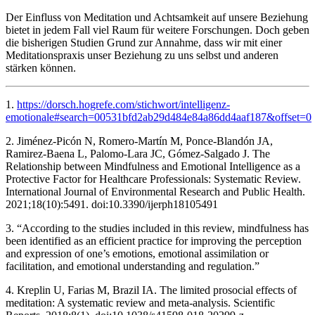
Der Einfluss von Meditation und Achtsamkeit auf unsere Beziehung
bietet in jedem Fall viel Raum für weitere Forschungen. Doch geben
die bisherigen Studien Grund zur Annahme, dass wir mit einer
Meditationspraxis unser Beziehung zu uns selbst und anderen
stärken können.
1.
https://dorsch.hogrefe.com/stichwort/intelligenz-
emotionale#search=00531bfd2ab29d484e84a86dd4aaf187&offset=0
2. Jiménez-Picón N, Romero-Martín M, Ponce-Blandón JA,
Ramirez-Baena L, Palomo-Lara JC, Gómez-Salgado J. The
Relationship between Mindfulness and Emotional Intelligence as a
Protective Factor for Healthcare Professionals: Systematic Review.
International Journal of Environmental Research and Public Health.
2021;18(10):5491. doi:10.3390/ijerph18105491
3. “According to the studies included in this review, mindfulness has
been identified as an efficient practice for improving the perception
and expression of one’s emotions, emotional assimilation or
facilitation, and emotional understanding and regulation.”
4. Kreplin U, Farias M, Brazil IA. The limited prosocial effects of
meditation: A systematic review and meta-analysis. Scientific