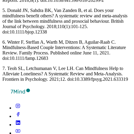
Reports. 2018;8(1). doi:10.1038/s41598-018-20299-z ‌
5. Donald JN, Sahdra BK, Van Zanden B, et al. Does your
mindfulness benefit others? A systematic review and meta-analysis
of the link between mindfulness and prosocial behaviour. British
Journal of Psychology. 2018;110(1):101-125.
doi:10.1111/bjop.12338
6. Winter F, Steffan A, Warth M, Ditzen B, Aguilar‐Raab C.
Mindfulness‐Based Couple Interventions: A Systematic Literature
Review. Family Process. Published online June 11, 2021.
doi:10.1111/famp.12683
7. Teoh SL, Letchumanan V, Lee LH. Can Mindfulness Help to
Alleviate Loneliness? A Systematic Review and Meta-Analysis.
Frontiers in Psychology. 2021;12. doi:10.3389/fpsyg.2021.633319