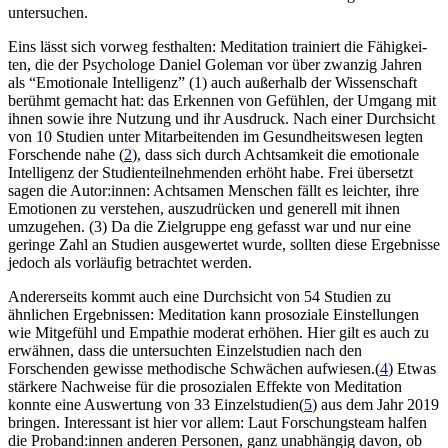
untersuchen.
Eins lässt sich vorweg festhalten: Medi­ta­tion trai­niert die Fähig­kei­
ten, die der Psy­cho­loge Daniel Gole­man vor über zwan­zig Jahren
als “Emo­tio­nale Intel­li­genz” (1) auch außerhalb der Wissenschaft
berühmt gemacht hat: das Erkennen von Gefühlen, der Umgang mit
ihnen sowie ihre Nutzung und ihr Ausdruck. Nach einer Durchsicht
von 10 Studien unter Mitarbeitenden im Gesundheitswesen legten
Forschende nahe (
2
), dass sich durch Achtsamkeit die emotionale
Intelligenz der Studienteilnehmenden erhöht habe. Frei übersetzt
sagen die Autor:innen: Acht­sa­men Men­schen fällt es leich­ter, ihre
Emo­tio­nen zu ver­ste­hen, auszudrücken und generell mit ihnen
umzu­ge­hen. (3) Da die Zielgruppe eng gefasst war und nur eine
geringe Zahl an Studien ausgewertet wurde, sollten diese Ergebnisse
jedoch als vorläufig betrachtet werden.
Andererseits kommt auch eine Durchsicht von 54 Studien zu
ähnlichen Ergebnissen: Meditation kann prosoziale Einstellungen
wie Mitgefühl und Empathie moderat erhöhen. Hier gilt es auch zu
erwähnen, dass die untersuchten Einzelstudien nach den
Forschenden gewisse methodische Schwächen aufwiesen.(
4
) Etwas
stärkere Nachweise für die prosozialen Effekte von Meditation
konnte eine Auswertung von 33 Einzelstudien(
5
) aus dem Jahr 2019
bringen. Interessant ist hier vor allem: Laut Forschungsteam halfen
die Proband:innen anderen Personen, ganz unabhängig davon, ob