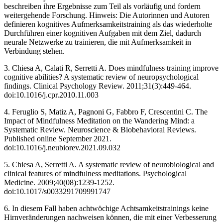
beschreiben ihre Ergebnisse zum Teil als vorläufig und fordern
weitergehende Forschung. Hinweis: Die Autorinnen und Autoren
definieren kognitives Aufmerksamkeitstraining als das wiederholte
Durchführen einer kognitiven Aufgaben mit dem Ziel, dadurch
neurale Netzwerke zu trainieren, die mit Aufmerksamkeit in
Verbindung stehen.
3. Chiesa A, Calati R, Serretti A. Does mindfulness training improve
cognitive abilities? A systematic review of neuropsychological
findings. Clinical Psychology Review. 2011;31(3):449-464.
doi:10.1016/j.cpr.2010.11.003 ‌
4. Feruglio S, Matiz A, Pagnoni G, Fabbro F, Crescentini C. The
Impact of Mindfulness Meditation on the Wandering Mind: a
Systematic Review. Neuroscience & Biobehavioral Reviews.
Published online September 2021.
doi:10.1016/j.neubiorev.2021.09.032
5. Chiesa A, Serretti A. A systematic review of neurobiological and
clinical features of mindfulness meditations. Psychological
Medicine. 2009;40(08):1239-1252.
doi:10.1017/s0033291709991747 ‌
6. In diesem Fall haben achtwöchige Achtsamkeitstrainings keine
Hirnveränderungen nachweisen können, die mit einer Verbesserung