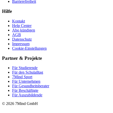
Barrierefreiheit
Hilfe
Kontakt
Help Center
Abo kündigen
AGB
Datenschutz
Impressum
Cookie-Einstellungen
Partner & Projekte
Für Stu­die­rende
Für den Schulalltag
7Mind Sport
Für Unter­neh­men
Für Gesund­heits­be­ra­ter
Für Beschäftigte
Für Auszubildende
© 2026 7Mind GmbH