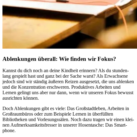
Ablenkungen überall: Wie finden wir Fokus?
Kannst du dich noch an deine Kind­heit erin­nern? Als du stun­den­
lang gespielt hast und ganz bei der Sache warst? Als Erwachsene
jedoch sind wir stän­dig äuße­ren Reizen aus­ge­setzt, die uns ablen­ken
und die Kon­zen­tra­tion erschwe­ren. Pro­duk­ti­ves Arbei­ten und
Lernen gelingt uns aber nur dann, wenn wir unse­ren Fokus bewusst
aus­rich­ten können.
Doch Ablen­kun­gen gibt es viele: Das Großstadtleben, Arbei­ten in
Groß­raum­bü­ros oder zum Beispiele Lernen in über­füll­ten
Bibliotheken und Vor­le­sungs­sä­len. Noch dazu tragen wir einen klei­
nen Auf­merk­sam­keits­fres­ser in unse­rer Hosen­ta­sche: Das Smart­
phone.