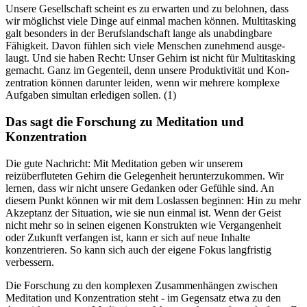
Unsere Gesellschaft scheint es zu erwarten und zu belohnen, dass
wir mög­lichst viele Dinge auf einmal machen können. Mul­ti­tas­king
galt besonders in der Berufs­land­schaft lange als unab­ding­bare
Fähig­keit. Davon fühlen sich viele Men­schen zuneh­mend aus­ge­
laugt. Und sie haben Recht: Unser Gehirn ist nicht für Mul­ti­tas­king
gemacht. Ganz im Gegen­teil, denn unsere Pro­duk­ti­vi­tät und Kon­
zen­tra­tion können dar­un­ter leiden, wenn wir meh­rere kom­plexe
Auf­ga­ben simul­tan erle­di­gen sollen. (1)
Das sagt die Forschung zu Meditation und
Konzentration
Die gute Nachricht: Mit Meditation geben wir unserem
reizüberfluteten Gehirn die Gelegenheit herunterzukommen. Wir
lernen, dass wir nicht unsere Gedanken oder Gefühle sind. An
diesem Punkt können wir mit dem Loslassen beginnen: Hin zu mehr
Akzeptanz der Situation, wie sie nun einmal ist. Wenn der Geist
nicht mehr so in seinen eigenen Konstrukten wie Vergangenheit
oder Zukunft verfangen ist, kann er sich auf neue Inhalte
konzentrieren. So kann sich auch der eigene Fokus langfristig
verbessern.
Die Forschung zu den komplexen Zusammenhängen zwischen
Meditation und Konzentration steht - im Gegensatz etwa zu den