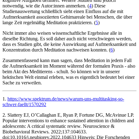
kognitive Aufgaben definiert. Weitere Studien sind jedoch
notwendig, wie die Autor:innen anmerken. (
4
) Diese
Studienauswertung schließlich sieht einen Einfluss auf die mit
Aufmerksamkeit assoziierten Gehirnareale bei Menschen, die über
lange Zeit regelmäßig Meditation praktizieren. (
5
)
Nicht immer also weisen wissenschaftliche Ergebnisse alle in
dieselbe Richtung. Es soll daher auch nicht verschwiegen werden,
dass es Studien gibt, die keine Auswirkung auf Aufmerksamkeit und
Konzentration durch Meditation nachweisen konnten. (
6
)
Zusammenfassend kann man sagen, dass Meditation in jedem Fall
die Aufmerksamkeit im Moment während der formalen Praxis - also
beim Akt des Meditierens - schult. So können wir in unserer
hektischen Welt einmal erleben, was es eigentlich bedeutet bei einer
Sache zu verweilen.
1.
https://www.spektrum.de/news/warum-uns-multitasking-so-
schwer-faellt/1570292
2. Slattery EJ, O’Callaghan E, Ryan P, Fortune DG, McAvinue LP.
Popular interventions to enhance sustained attention in children and
adolescents: A critical systematic review. Neuroscience &
Biobehavioral Reviews. 2022;137:104633.
doi:10.1016/j.neubiorev.2022.104633 ‌Hinweis: Die Forschenden