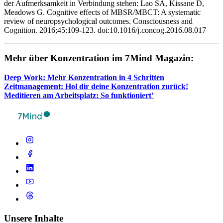
der Aufmerksamkeit in Verbindung stehen: Lao SA, Kissane D,
Meadows G. Cognitive effects of MBSR/MBCT: A systematic
review of neuropsychological outcomes. Consciousness and
Cognition. 2016;45:109-123. doi:10.1016/j.concog.2016.08.017
Mehr über Kon­zen­tra­tion im 7Mind Maga­zin:
Deep Work: Mehr Kon­zen­tra­tion in 4 Schrit­ten
Zeit­ma­nage­ment: Hol dir deine Kon­zen­tra­tion zurück!
Medi­tie­ren am Arbeits­platz: So funktioniert’
Unsere Inhalte