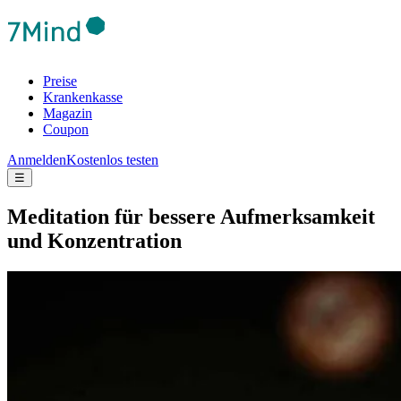
Preise
Krankenkasse
Magazin
Coupon
Anmelden
Kostenlos testen
☰
Medi­ta­tion für bes­sere Auf­merk­sam­keit
und Kon­zen­tra­tion