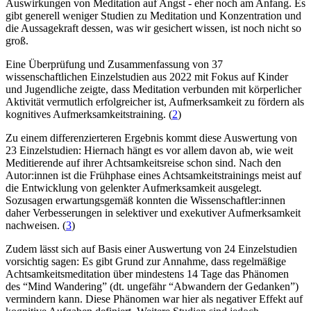
Auswirkungen von Meditation auf Angst - eher noch am Anfang. Es
gibt generell weniger Studien zu Meditation und Konzentration und
die Aussagekraft dessen, was wir gesichert wissen, ist noch nicht so
groß.
Eine Überprüfung und Zusammenfassung von 37
wissenschaftlichen Einzelstudien aus 2022 mit Fokus auf Kinder
und Jugendliche zeigte, dass Meditation verbunden mit körperlicher
Aktivität vermutlich erfolgreicher ist, Aufmerksamkeit zu fördern als
kognitives Aufmerksamkeitstraining. (
2
)
Zu einem differenzierteren Ergebnis kommt diese Auswertung von
23 Einzelstudien: Hiernach hängt es vor allem davon ab, wie weit
Meditierende auf ihrer Achtsamkeitsreise schon sind. Nach den
Autor:innen ist die Frühphase eines Achtsamkeitstrainings meist auf
die Entwicklung von gelenkter Aufmerksamkeit ausgelegt.
Sozusagen erwartungsgemäß konnten die Wissenschaftler:innen
daher Verbesserungen in selektiver und exekutiver Aufmerksamkeit
nachweisen. (
3
)
Zudem lässt sich auf Basis einer Auswertung von 24 Einzelstudien
vorsichtig sagen: Es gibt Grund zur Annahme, dass regelmäßige
Achtsamkeitsmeditation über mindestens 14 Tage das Phänomen
des “Mind Wandering” (dt. ungefähr “Abwandern der Gedanken”)
vermindern kann. Diese Phänomen war hier als negativer Effekt auf