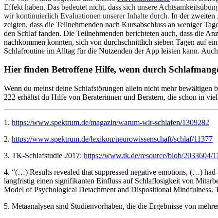
Effekt haben. Das bedeutet nicht, dass sich unsere Achtsamkeitsübung
wir kontinuierlich Evaluationen unserer Inhalte durch.
In der zweiten
zeigten, dass die Teilnehmenden nach Kursabschluss an weniger Tag
den Schlaf fanden. Die Teilnehmenden berichteten auch, dass die Anz
nachkommen konnten, sich von durchschnittlich sieben Tagen auf eine
Schlafroutine im Alltag für die Nutzenden der App leisten kann. Auch
Hier finden Betroffene Hilfe, wenn durch Schlafmangel
Wenn du meinst deine Schlafstörungen allein nicht mehr bewältigen 
222 erhältst du Hilfe von Beraterinnen und Beratern, die schon in vi
1.
https://www.spektrum.de/magazin/warum-wir-schlafen/1309282
2.
https://www.spektrum.de/lexikon/neurowissenschaft/schlaf/11377
3. TK-Schlafstudie 2017:
https://www.tk.de/resource/blob/2033604/
4. “(…) Results revealed that suppressed negative emotions, (…) had
langfristig einen signifikanten Einfluss auf Schlaflosigkeit von Mi
Model of Psychological Detachment and Dispositional Mindfulness.
5. Metaanalysen sind Studienvorhaben, die die Ergebnisse von meh