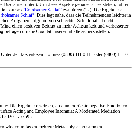
ehe Disclaimer unten). Um diese Aspekte genauer zu verstehen, führen
ntionskurses
“Erholsamer Schlaf”
evaluieren (12). Die Ergebnisse
rholsamer Schlaf”.
Dies legt nahe, dass die Teilnehmenden leichter in
ichen Aufgaben aufgrund von schlechter Schlafqualität nicht
7Mind einen positiven Beitrag zu mehr Achtsamkeit und verbesserter
 befragen um die Qualität unserer Inhalte sicherzustellen.
. Unter den kostenlosen Hotlines (0800) 111 0 111 oder (0800) 111 0
zung: Die Ergebnisse zeigten, dass unterdrückte negative Emotionen
ce Surface Acting and Employee Insomnia: A Moderated Mediation
980.2020.1757595
ysen wiederum fassen mehrere Metaanalysen zusammen.