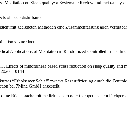
ss Meditation on Sleep quality: a Systematic Review and meta-analys
cts of sleep disturbance.”
übersicht mit geeigneten Methoden eine Zusammenfassung allen verfügb
ditation zuzuordnen.
cal Applications of Meditation in Randomized Controlled Trials. Inte
ects of mindfulness-based stress reduction on sleep quality and menta
s.2020.110144
es “Erholsamer Schlaf” zwecks Rezertifizierung durch die Zentrale P
uation bei 7Mind GmbH angestellt.
e ohne Rücksprache mit medizinischem oder therapeutischem Fachperso