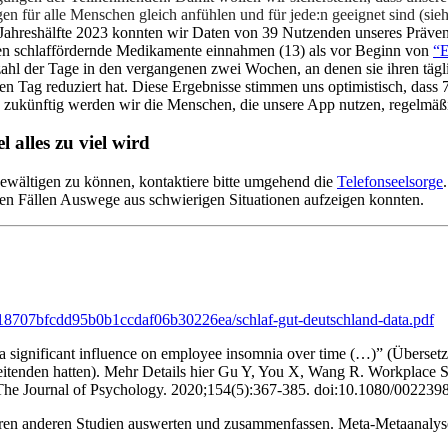
en für alle Menschen gleich anfühlen und für jede:n geeignet sind (si
 Jahreshälfte 2023 konnten wir Daten von 39 Nutzenden unseres Präve
en schlaffördernde Medikamente einnahmen (13) als vor Beginn von
“E
ahl der Tage in den vergangenen zwei Wochen, an denen sie ihren tägl
n Tag reduziert hat. Diese Ergebnisse stimmen uns optimistisch, dass 
 zukünftig werden wir die Menschen, die unsere App nutzen, regelmäßig
 alles zu viel wird
bewältigen zu können, kontaktiere bitte umgehend die
Telefonseelsorge
elen Fällen Auswege aus schwierigen Situationen aufzeigen konnten.
118707bfcdd95b0b1ccdaf06b30226ea/schlaf-gut-deutschland-data.pdf
 a significant influence on employee insomnia over time (…)” (Überset
tarbeitenden hatten). Mehr Details hier Gu Y, You X, Wang R. Workpla
 The Journal of Psychology. 2020;154(5):367-385. doi:10.1080/00223
reren anderen Studien auswerten und zusammenfassen. Meta-Metaanal