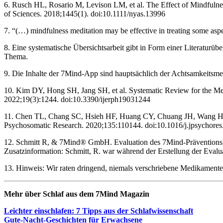
6. Rusch HL, Rosario M, Levison LM, et al. The Effect of Mindfulne
of Sciences. 2018;1445(1). doi:10.1111/nyas.13996
7. “(…) mindfulness meditation may be effective in treating some aspe
8. Eine systematische Übersichtsarbeit gibt in Form einer Literatur
Thema.
9. Die Inhalte der 7Mind-App sind hauptsächlich der Achtsamkeitsme
10. Kim DY, Hong SH, Jang SH, et al. Systematic Review for the Medi
2022;19(3):1244. doi:10.3390/ijerph19031244
11. Chen TL, Chang SC, Hsieh HF, Huang CY, Chuang JH, Wang HH. Eff
Psychosomatic Research. 2020;135:110144. doi:10.1016/j.jpsychore
12. Schmitt R, & 7Mind® GmbH. Evaluation des 7Mind-Präventionskurs
Zusatzinformation: Schmitt, R. war während der Erstellung der Eval
13. Hinweis: Wir raten dringend, niemals verschriebene Medikament
Mehr über Schlaf aus dem 7Mind Maga­zin
Leich­ter ein­schla­fen: 7 Tipps aus der Schlaf­wis­sen­schaft
Gute-Nacht-Geschich­ten für Erwach­sene