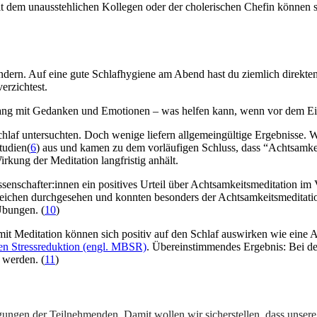
it dem unausstehlichen Kollegen oder der cholerischen Chefin können 
dern. Auf eine gute Schlafhygiene am Abend hast du ziemlich direkten
erzichtest.
mgang mit Gedanken und Emotionen – was helfen kann, wenn vor dem Ein
chlaf untersuchten. Doch wenige liefern allgemeingültige Ergebnisse. 
tudien(
6
) aus und kamen zu dem vorläufigen Schluss, dass “Achtsamkei
kung der Meditation langfristig anhält.
issenschafter:innen ein positives Urteil über Achtsamkeitsmeditation 
chen durchgesehen und konnten besonders der Achtsamkeitsmeditation (
Übungen. (
10
)
it Meditation können sich positiv auf den Schlaf auswirken wie eine 
en Stressreduktion (engl. MBSR)
. Übereinstimmendes Ergebnis: Bei de
 werden. (
11
)
gungen der Teilnehmenden. Damit wollen wir sicherstellen, dass unsere 