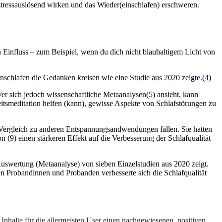
stressauslösend wirken und das Wieder(einschlafen) erschweren.
 Einfluss – zum Beispiel, wenn du dich nicht blauhaltigem Licht von
schlafen die Gedanken kreisen wie eine Studie aus 2020 zeigte.(
4
)
Wer sich jedoch wissenschaftliche Metaanalysen(5) ansieht, kann
tsmeditation helfen (kann), gewisse Aspekte von Schlafstörungen zu
im Vergleich zu anderen Entspannungsandwendungen fällen. Sie hatten
9) einen stärkeren Effekt auf die Verbesserung der Schlafqualität
Auswertung (Metaanalyse) von sieben Einzelstudien aus 2020 zeigt.
n Probandinnen und Probanden verbesserte sich die Schlafqualität
Inhalte für die allermeisten User einen nachgewiesenen, positiven