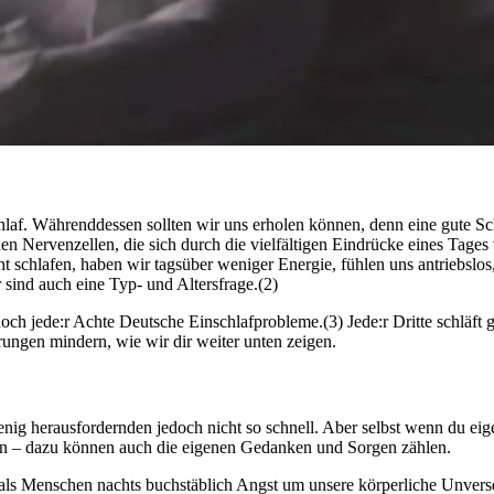
af. Währenddessen sollten wir uns erholen können, denn eine gute Schlaf­qua
 Nervenzellen, die sich durch die vielfältigen Eindrücke eines Tages 
hla­fen, haben wir tags­über weniger Ener­gie, fühlen uns antriebs­los,
 sind auch eine Typ- und Altersfrage.(2)
ch jede:r Achte Deutsche Einschlafprobleme.(3) Jede:r Dritte schläft gr
rungen mindern, wie wir dir weiter unten zeigen.
 herausfordernden jedoch nicht so schnell. Aber selbst wenn du eigentl
zen – dazu können auch die eigenen Gedanken und Sorgen zählen.
ls Menschen nachts buchstäblich Angst um unsere körperliche Unversehr