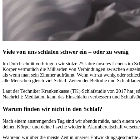
Viele von uns schlafen schwer ein – oder zu wenig
Im Durch­schnitt ver­brin­gen wir stolze 25 Jahre unse­res Lebens im Schl
Körper vermutlich die Milliarden von Verbindungen zwischen einzelnen
als wenn man sein Zimmer aufräumt. Wenn wir zu wenig oder schlecht sc
alle Menschen gleich viel Schlaf: Zeiten der Bettruhe und Schlafdauer
Laut der Techniker Krankenkasse (TK)-Schlaf­stu­die von 2017 hat jedo
Nach­richt: Meditation kann das Einschlafen verbessern und Schlafstö
Warum finden wir nicht in den Schlaf?
Nach einem anstrengenden Tag sind wir abends müde, nach einem wenig
deinen Körper und deine Psyche wieder in Alarmbereitschaft verset
Während wir über die meiste Zeit in unserer Entwicklungsgeschichte a