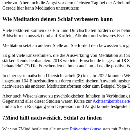
mehr zu. Aber auch die Angst vor dem nächsten Tag bei der Arbeit m
Gerade hier kann Meditation unterstützen:
Wie Medi­ta­tion deinen Schlaf ver­bes­sern kann
Viele Faktoren können das Ein- und Durchschlafen fördern oder behin
Bildschirmen aussetzt und auf Koffein, Alkohol und schweres Essen v
Meditation setzt an anderer Stelle an. Sie fördert den bewussten U
Es gibt viele Einzelstudien, die die Auswirkung von Meditation auf S
stärker Trends beobachten: 2018 werteten Forschende insgesamt 18 S
behandeln”.(7) Die Forschenden nahmen auch an, dass die positive Wir
In einer systematischen Übersichtsarbeit (8) im Jahr 2022 konnten W
insgesamt 104 Einzelstudien zu deren medizinischen Anwendungsberei
nachweisen als anderen Meditationsformen oder zum Beispiel Yoga-
Aber auch Wissenskurse zu psychologischen Inhalten in Verbindung m
Gegenstand aller dieser Studien waren Kurse zur
Achtsamkeitsbasiert
und auch ein Rückgang von Depression und Angst konnte festgestellt
7Mind hilft nachweislich, Schlaf zu finden
Wir von 7Mind begleiten alle unsere
Präventionskurse
stets mit Befra