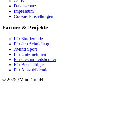
AGB
Datenschutz
Impressum
Cookie-Einstellungen
Partner & Projekte
Für Stu­die­rende
Für den Schulalltag
7Mind Sport
Für Unter­neh­men
Für Gesund­heits­be­ra­ter
Für Beschäftigte
Für Auszubildende
© 2026 7Mind GmbH