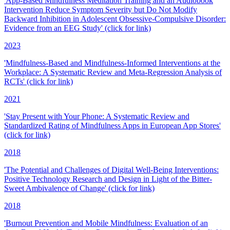
'App-Based Mindfulness Meditation Training and an Audiobook
Intervention Reduce Symptom Severity but Do Not Modify
Backward Inhibition in Adolescent Obsessive-Compulsive Disorder:
Evidence from an EEG Study' (click for link)
2023
'Mindfulness-Based and Mindfulness-Informed Interventions at the
Workplace: A Systematic Review and Meta-Regression Analysis of
RCTs' (click for link)
2021
'Stay Present with Your Phone: A Systematic Review and
Standardized Rating of Mindfulness Apps in European App Stores'
(click for link)
2018
'The Potential and Challenges of Digital Well-Being Interventions:
Positive Technology Research and Design in Light of the Bitter-
Sweet Ambivalence of Change' (click for link)
2018
'Burnout Prevention and Mobile Mindfulness: Evaluation of an