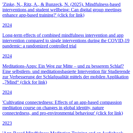
'Zinke, N., Ritz, A., & Bunzeck, N. (2025). Mindfulness-based
interventions and student wellbeing: Can digital group meetings
enhance app-based training?' (click for link)
2024
Long-term effects of combined mindfulness intervention and app
intervention compared to single interventions during the COVID-19
pandemic: a randomized controlled trial
2024
Meditations-Apps: Ein Weg zur Mitte – und zu besserem Schlaf?
Eine selbstlern- und meditationsbasierte Intervention für Studierende
zur Verbesserung der Schlafqualität mittels der mobilen Applikation
„7Mind“ (click for link)
2024
'Cultivating connectedness: Effects of an app-based compassion
meditation course on changes in global identity, nature
connectedness, and pro-environmental behaviour' (click for link)
2023