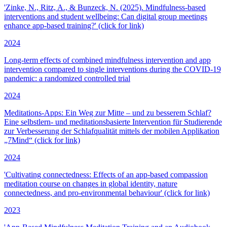
'Zinke, N., Ritz, A., & Bunzeck, N. (2025). Mindfulness-based
interventions and student wellbeing: Can digital group meetings
enhance app-based training?' (click for link)
2024
Long-term effects of combined mindfulness intervention and app
intervention compared to single interventions during the COVID-19
pandemic: a randomized controlled trial
2024
Meditations-Apps: Ein Weg zur Mitte – und zu besserem Schlaf?
Eine selbstlern- und meditationsbasierte Intervention für Studierende
zur Verbesserung der Schlafqualität mittels der mobilen Applikation
„7Mind“ (click for link)
2024
'Cultivating connectedness: Effects of an app-based compassion
meditation course on changes in global identity, nature
connectedness, and pro-environmental behaviour' (click for link)
2023