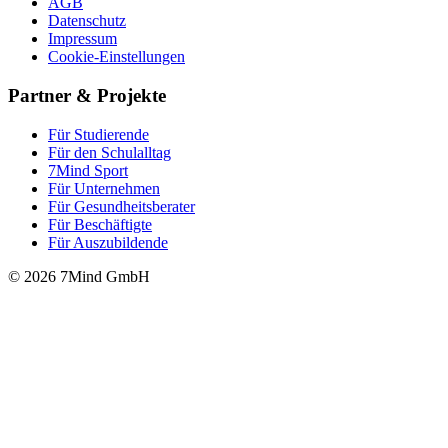
AGB
Datenschutz
Impressum
Cookie-Einstellungen
Partner & Projekte
Für Stu­die­rende
Für den Schulalltag
7Mind Sport
Für Unter­neh­men
Für Gesund­heits­be­ra­ter
Für Beschäftigte
Für Auszubildende
© 2026 7Mind GmbH