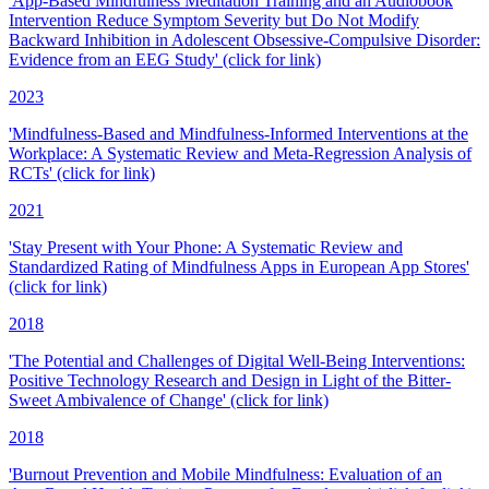
'App-Based Mindfulness Meditation Training and an Audiobook
Intervention Reduce Symptom Severity but Do Not Modify
Backward Inhibition in Adolescent Obsessive-Compulsive Disorder:
Evidence from an EEG Study' (click for link)
2023
'Mindfulness-Based and Mindfulness-Informed Interventions at the
Workplace: A Systematic Review and Meta-Regression Analysis of
RCTs' (click for link)
2021
'Stay Present with Your Phone: A Systematic Review and
Standardized Rating of Mindfulness Apps in European App Stores'
(click for link)
2018
'The Potential and Challenges of Digital Well-Being Interventions:
Positive Technology Research and Design in Light of the Bitter-
Sweet Ambivalence of Change' (click for link)
2018
'Burnout Prevention and Mobile Mindfulness: Evaluation of an