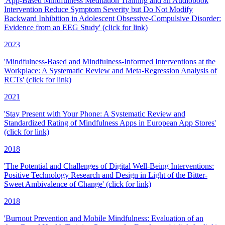
'App-Based Mindfulness Meditation Training and an Audiobook
Intervention Reduce Symptom Severity but Do Not Modify
Backward Inhibition in Adolescent Obsessive-Compulsive Disorder:
Evidence from an EEG Study' (click for link)
2023
'Mindfulness-Based and Mindfulness-Informed Interventions at the
Workplace: A Systematic Review and Meta-Regression Analysis of
RCTs' (click for link)
2021
'Stay Present with Your Phone: A Systematic Review and
Standardized Rating of Mindfulness Apps in European App Stores'
(click for link)
2018
'The Potential and Challenges of Digital Well-Being Interventions:
Positive Technology Research and Design in Light of the Bitter-
Sweet Ambivalence of Change' (click for link)
2018
'Burnout Prevention and Mobile Mindfulness: Evaluation of an