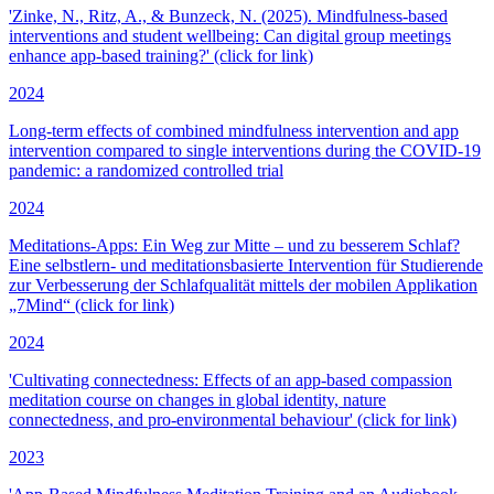
'Zinke, N., Ritz, A., & Bunzeck, N. (2025). Mindfulness-based
interventions and student wellbeing: Can digital group meetings
enhance app-based training?' (click for link)
2024
Long-term effects of combined mindfulness intervention and app
intervention compared to single interventions during the COVID-19
pandemic: a randomized controlled trial
2024
Meditations-Apps: Ein Weg zur Mitte – und zu besserem Schlaf?
Eine selbstlern- und meditationsbasierte Intervention für Studierende
zur Verbesserung der Schlafqualität mittels der mobilen Applikation
„7Mind“ (click for link)
2024
'Cultivating connectedness: Effects of an app-based compassion
meditation course on changes in global identity, nature
connectedness, and pro-environmental behaviour' (click for link)
2023