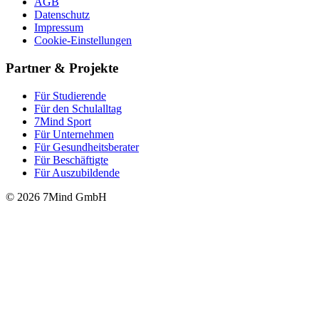
AGB
Datenschutz
Impressum
Cookie-Einstellungen
Partner & Projekte
Für Stu­die­rende
Für den Schulalltag
7Mind Sport
Für Unter­neh­men
Für Gesund­heits­be­ra­ter
Für Beschäftigte
Für Auszubildende
© 2026 7Mind GmbH