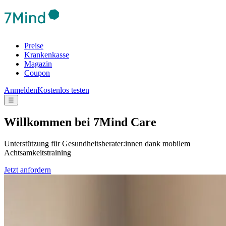
Preise
Krankenkasse
Magazin
Coupon
Anmelden
Kostenlos testen
☰
Will­kom­men bei 7Mind Care
Unterstützung für Gesundheitsberater:innen dank mobilem
Achtsamkeitstraining
Jetzt anfordern