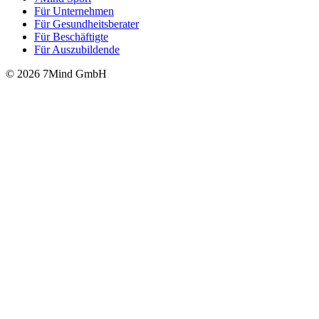
Für Unter­neh­men
Für Gesund­heits­be­ra­ter
Für Beschäftigte
Für Auszubildende
© 2026 7Mind GmbH