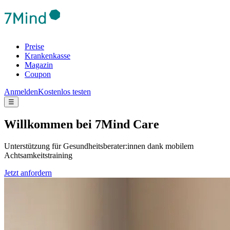
Preise
Krankenkasse
Magazin
Coupon
Anmelden
Kostenlos testen
☰
Will­kom­men bei 7Mind Care
Unterstützung für Gesundheitsberater:innen dank mobilem
Achtsamkeitstraining
Jetzt anfordern