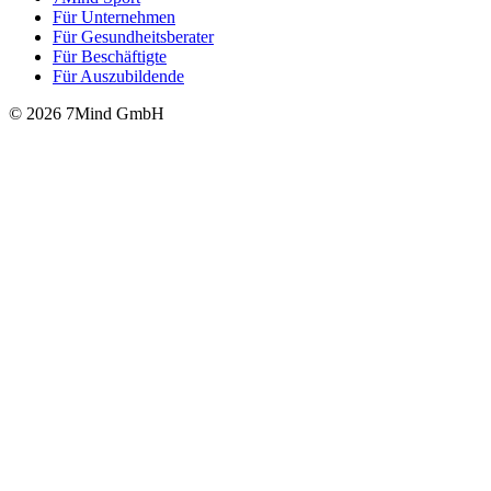
Für Unter­neh­men
Für Gesund­heits­be­ra­ter
Für Beschäftigte
Für Auszubildende
© 2026 7Mind GmbH