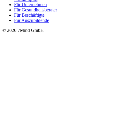
Für Unter­neh­men
Für Gesund­heits­be­ra­ter
Für Beschäftigte
Für Auszubildende
© 2026 7Mind GmbH