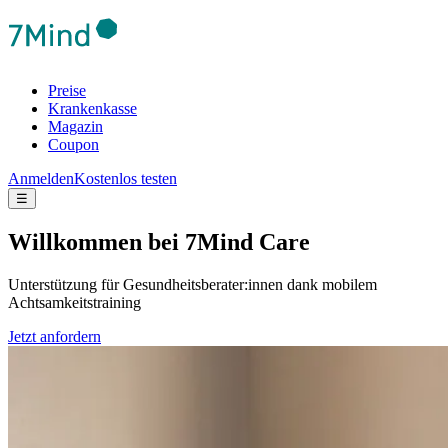
Preise
Krankenkasse
Magazin
Coupon
Anmelden
Kostenlos testen
☰
Will­kom­men bei 7Mind Care
Unterstützung für Gesundheitsberater:innen dank mobilem
Achtsamkeitstraining
Jetzt anfordern