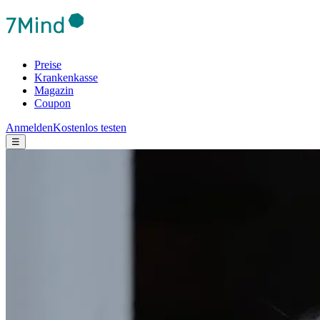
Preise
Krankenkasse
Magazin
Coupon
Anmelden
Kostenlos testen
☰