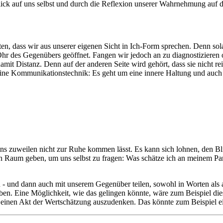
lick auf uns selbst und durch die Reflexion unserer Wahrnehmung auf di
achten, dass wir aus unserer eigenen Sicht in Ich-Form sprechen. Denn
Ohr des Gegenübers geöffnet. Fangen wir jedoch an zu diagnostizieren o
it Distanz. Denn auf der anderen Seite wird gehört, dass sie nicht reic
eine Kommunikationstechnik: Es geht um eine innere Haltung und auc
 uns zuweilen nicht zur Ruhe kommen lässt. Es kann sich lohnen, den Bl
n Raum geben, um uns selbst zu fragen: Was schätze ich an meinem Part
 und dann auch mit unserem Gegenüber teilen, sowohl in Worten als au
geben. Eine Möglichkeit, wie das gelingen könnte, wäre zum Beispiel d
inen Akt der Wertschätzung auszudenken. Das könnte zum Beispiel ein