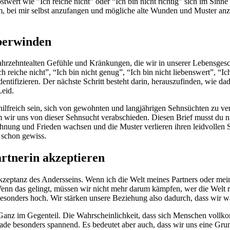
stwert wie ”Ich reiche nicht” oder “Ich bin nicht richtig” sich im Sinn
um, bei mir selbst anzufangen und mögliche alte Wunden und Muster an
überwinden
zehntealten Gefühle und Kränkungen, die wir in unserer Lebensgeschic
reiche nicht”, “Ich bin nicht genug”, “Ich bin nicht liebenswert”, “Ich 
ntifizieren. Der nächste Schritt besteht darin, herauszufinden, wie d
Leid.
freich sein, sich von gewohnten und langjährigen Sehnsüchten zu verab
 wir uns von dieser Sehnsucht verabschieden. Diesen Brief musst du n
söhnung und Frieden wachsen und die Muster verlieren ihren leidvollen
 schon gewiss.
artnerin akzeptieren
Akzeptanz des Andersseins. Wenn ich die Welt meines Partners oder mein
enn das gelingt, müssen wir nicht mehr darum kämpfen, wer die Welt 
t besonders hoch. Wir stärken unsere Beziehung also dadurch, dass wir
Ganz im Gegenteil. Die Wahrscheinlichkeit, dass sich Menschen vollkom
rade besonders spannend. Es bedeutet aber auch, dass wir uns eine G