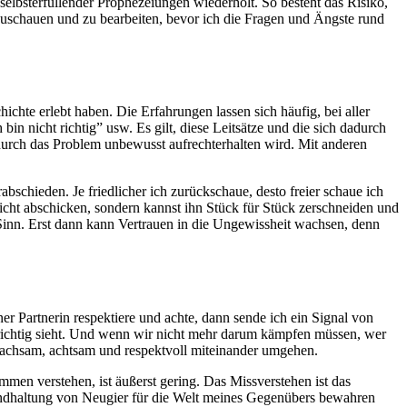
e selbsterfüllender Prophezeiungen wiederholt. So besteht das Risiko,
zuschauen und zu bearbeiten, bevor ich die Fragen und Ängste rund
hte erlebt haben. Die Erfahrungen lassen sich häufig, bei aller
bin nicht richtig” usw. Es gilt, diese Leitsätze und die sich dadurch
adurch das Problem unbewusst aufrechterhalten wird. Mit anderen
schieden. Je friedlicher ich zurückschaue, desto freier schaue ich
icht abschicken, sondern kannst ihn Stück für Stück zerschneiden und
 Sinn. Erst dann kann Vertrauen in die Ungewissheit wachsen, denn
er Partnerin respektiere und achte, dann sende ich ein Signal von
richtig sieht. Und wenn wir nicht mehr darum kämpfen müssen, wer
 wachsam, achtsam und respektvoll miteinander umgehen.
men verstehen, ist äußerst gering. Das Missverstehen ist das
rundhaltung von Neugier für die Welt meines Gegenübers bewahren