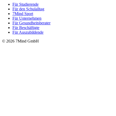
Für Stu­die­rende
Für den Schulalltag
7Mind Sport
Für Unter­neh­men
Für Gesund­heits­be­ra­ter
Für Beschäftigte
Für Auszubildende
© 2026 7Mind GmbH