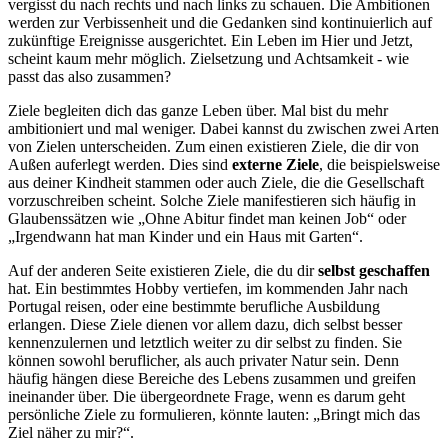
vergisst du nach rechts und nach links zu schauen. Die Ambitionen
werden zur Verbissenheit und die Gedanken sind kontinuierlich auf
zukünftige Ereignisse ausgerichtet. Ein Leben im Hier und Jetzt,
scheint kaum mehr möglich. Zielsetzung und Achtsamkeit - wie
passt das also zusammen?
Ziele begleiten dich das ganze Leben über. Mal bist du mehr
ambitioniert und mal weniger. Dabei kannst du zwischen zwei Arten
von Zielen unterscheiden. Zum einen existieren Ziele, die dir von
Außen auferlegt werden. Dies sind
externe Ziele
, die beispielsweise
aus deiner Kindheit stammen oder auch Ziele, die die Gesellschaft
vorzuschreiben scheint. Solche Ziele manifestieren sich häufig in
Glaubenssätzen wie „Ohne Abitur findet man keinen Job“ oder
„Irgendwann hat man Kinder und ein Haus mit Garten“.
Auf der anderen Seite existieren Ziele, die du dir
selbst geschaffen
hat. Ein bestimmtes Hobby vertiefen, im kommenden Jahr nach
Portugal reisen, oder eine bestimmte berufliche Ausbildung
erlangen. Diese Ziele dienen vor allem dazu, dich selbst besser
kennenzulernen und letztlich weiter zu dir selbst zu finden. Sie
können sowohl beruflicher, als auch privater Natur sein. Denn
häufig hängen diese Bereiche des Lebens zusammen und greifen
ineinander über. Die übergeordnete Frage, wenn es darum geht
persönliche Ziele zu formulieren, könnte lauten: „Bringt mich das
Ziel näher zu mir?“.