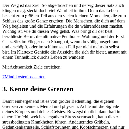
Der Weg ist das Ziel. So abgedroschen und nervig dieser Satz auch
klingen mag, steckt doch viel Wahrheit in ihm. Denn das Leben
besteht zum größten Teil aus den vielen kleinen Momenten, die zum
Schluss das große Ganze ergeben. Die Menschen, die dich auf dem
Weg begleiten und die Erfahrungen die du währenddessen machst.
Wichtig ist, wie du diesen Weg gehst. Was bringt dir der best-
bezahlteste Beruf, die ultimative Penthouse-Wohnung und der First-
Class-Sitz im Flieger nach Shanghai, wenn du völlig ausgebrannt
und erschöpft, oder im schlimmsten Fall gar nicht mehr du selbst
bist. Im Klartext: Genieße die Aussicht, die sich dir bietet, anstatt mit
einem Tunnelblick durchs Leben zu wandern.
Mit Achtsamkeit Ziele erreichen:
7Mind kostenlos starten
3. Kenne deine Grenzen
Damit einhergehend ist es von großer Bedeutung, die eigenen
Grenzen zu kennen. Mental und physisch. Achte auf die Signale
deines Körpers und deines Geistes. Bewegst du dich dauerhaft in
einem Umfeld, welches negativen Stress verursacht, kann dies zu
stressbedingten Krankheiten führen. Andauerndes Grübeln,
Gedankenkarusselle, Schlafstörungen und Kopfschmerzen sind nur