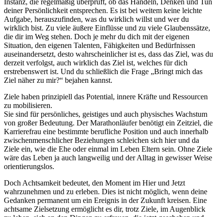
Instanz, die regelmäßig überprüft, ob das Handeln, Denken und Tun
deiner Persönlichkeit entsprechen. Es ist bei weitem keine leichte
Aufgabe, herauszufinden, was du wirklich willst und wer du
wirklich bist. Zu viele äußere Einflüsse und zu viele Glaubenssätze,
die dir im Weg stehen. Doch je mehr du dich mit der eigenen
Situation, den eigenen Talenten, Fähigkeiten und Bedürfnissen
auseinandersetzt, desto wahrscheinlicher ist es, dass das Ziel, was du
derzeit verfolgst, auch wirklich das Ziel ist, welches für dich
erstrebenswert ist. Und du schließlich die Frage „Bringt mich das
Ziel näher zu mir?“ bejahen kannst.
Ziele haben prinzipiell das Potential, innere Kräfte und Ressourcen
zu mobilisieren.
Sie sind für persönliches, geistiges und auch physisches Wachstum
von großer Bedeutung. Der Marathonläufer benötigt ein Zeitziel, die
Karrierefrau eine bestimmte berufliche Position und auch innerhalb
zwischenmenschlicher Beziehungen schleichen sich hier und da
Ziele ein, wie die Ehe oder einmal im Leben Eltern sein. Ohne Ziele
wäre das Leben ja auch langweilig und der Alltag in gewisser Weise
orientierungslos.
Doch Achtsamkeit bedeutet, den Moment im Hier und Jetzt
wahrzunehmen und zu erleben. Dies ist nicht möglich, wenn deine
Gedanken permanent um ein Ereignis in der Zukunft kreisen. Eine
achtsame Zielsetzung ermöglicht es dir, trotz Ziele, im Augenblick