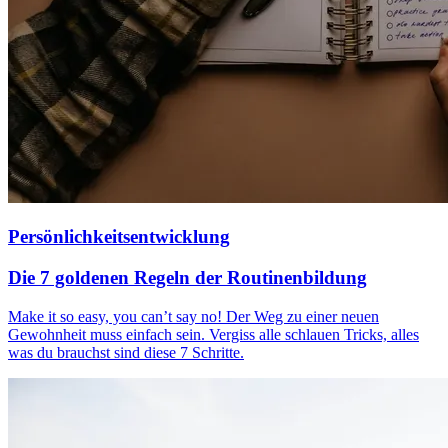
Persönlichkeitsentwicklung
Die 7 goldenen Regeln der Routinenbildung
Make it so easy, you can’t say no! Der Weg zu einer neuen
Gewohnheit muss einfach sein. Vergiss alle schlauen Tricks, alles
was du brauchst sind diese 7 Schritte.