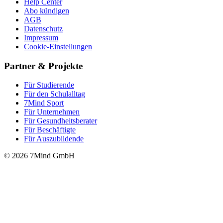
Help Center
Abo kündigen
AGB
Datenschutz
Impressum
Cookie-Einstellungen
Partner & Projekte
Für Stu­die­rende
Für den Schulalltag
7Mind Sport
Für Unter­neh­men
Für Gesund­heits­be­ra­ter
Für Beschäftigte
Für Auszubildende
© 2026 7Mind GmbH