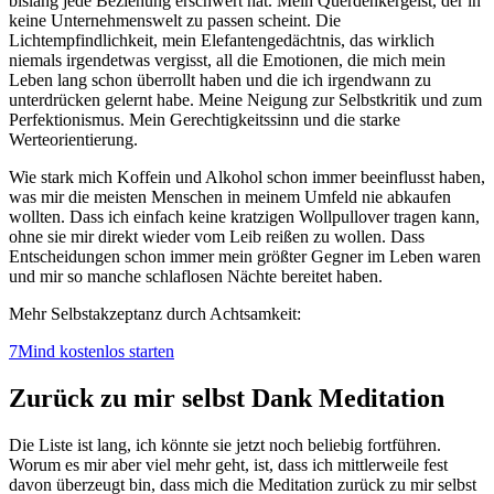
bislang jede Beziehung erschwert hat. Mein Querdenkergeist, der in
keine Unternehmenswelt zu passen scheint. Die
Lichtempfindlichkeit, mein Elefantengedächtnis, das wirklich
niemals irgendetwas vergisst, all die Emotionen, die mich mein
Leben lang schon überrollt haben und die ich irgendwann zu
unterdrücken gelernt habe. Meine Neigung zur Selbstkritik und zum
Perfektionismus. Mein Gerechtigkeitssinn und die starke
Werteorientierung.
Wie stark mich Koffein und Alkohol schon immer beeinflusst haben,
was mir die meisten Menschen in meinem Umfeld nie abkaufen
wollten. Dass ich einfach keine kratzigen Wollpullover tragen kann,
ohne sie mir direkt wieder vom Leib reißen zu wollen. Dass
Entscheidungen schon immer mein größter Gegner im Leben waren
und mir so manche schlaflosen Nächte bereitet haben.
Mehr Selbstakzeptanz durch Achtsamkeit:
7Mind kostenlos starten
Zurück zu mir selbst Dank Meditation
Die Liste ist lang, ich könnte sie jetzt noch beliebig fortführen.
Worum es mir aber viel mehr geht, ist, dass ich mittlerweile fest
davon überzeugt bin, dass mich die Meditation zurück zu mir selbst