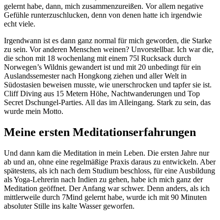
gelernt habe, dann, mich zusammenzureißen. Vor allem negative
Gefühle runterzuschlucken, denn von denen hatte ich irgendwie
echt viele.
Irgendwann ist es dann ganz normal für mich geworden, die Starke
zu sein. Vor anderen Menschen weinen? Unvorstellbar. Ich war die,
die schon mit 18 wochenlang mit einem 75l Rucksack durch
Norwegen’s Wildnis gewandert ist und mit 20 unbedingt für ein
Auslandssemester nach Hongkong ziehen und aller Welt in
Südostasien beweisen musste, wie unerschrocken und tapfer sie ist.
Cliff Diving aus 15 Metern Höhe, Nachtwanderungen und Top
Secret Dschungel-Parties. All das im Alleingang. Stark zu sein, das
wurde mein Motto.
Meine ersten Meditationserfahrungen
Und dann kam die Meditation in mein Leben. Die ersten Jahre nur
ab und an, ohne eine regelmäßige Praxis daraus zu entwickeln. Aber
spätestens, als ich nach dem Studium beschloss, für eine Ausbildung
als Yoga-Lehrerin nach Indien zu gehen, habe ich mich ganz der
Meditation geöffnet. Der Anfang war schwer. Denn anders, als ich
mittlerweile durch 7Mind gelernt habe, wurde ich mit 90 Minuten
absoluter Stille ins kalte Wasser geworfen.