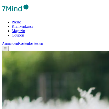
Preise
Krankenkasse
Magazin
Coupon
Anmelden
Kostenlos testen
☰