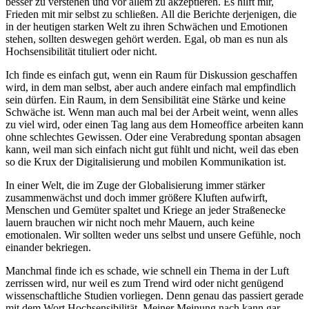
besser zu verstehen und vor allem zu akzeptieren. Es hilft mir,
Frieden mit mir selbst zu schließen. All die Berichte derjenigen, die
in der heutigen starken Welt zu ihren Schwächen und Emotionen
stehen, sollten deswegen gehört werden. Egal, ob man es nun als
Hochsensibilität tituliert oder nicht.
Ich finde es einfach gut, wenn ein Raum für Diskussion geschaffen
wird, in dem man selbst, aber auch andere einfach mal empfindlich
sein dürfen. Ein Raum, in dem Sensibilität eine Stärke und keine
Schwäche ist. Wenn man auch mal bei der Arbeit weint, wenn alles
zu viel wird, oder einen Tag lang aus dem Homeoffice arbeiten kann
ohne schlechtes Gewissen. Oder eine Verabredung spontan absagen
kann, weil man sich einfach nicht gut fühlt und nicht, weil das eben
so die Krux der Digitalisierung und mobilen Kommunikation ist.
In einer Welt, die im Zuge der Globalisierung immer stärker
zusammenwächst und doch immer größere Kluften aufwirft,
Menschen und Gemüter spaltet und Kriege an jeder Straßenecke
lauern brauchen wir nicht noch mehr Mauern, auch keine
emotionalen. Wir sollten weder uns selbst und unsere Gefühle, noch
einander bekriegen.
Manchmal finde ich es schade, wie schnell ein Thema in der Luft
zerrissen wird, nur weil es zum Trend wird oder nicht genügend
wissenschaftliche Studien vorliegen. Denn genau das passiert gerade
mit dem Wort Hochsensibilität. Meiner Meinung nach kann gar