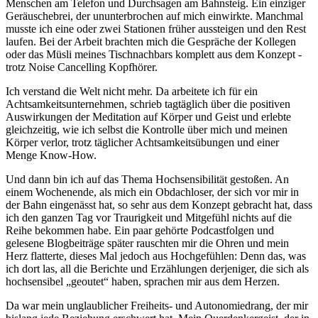
Menschen am Telefon und Durchsagen am Bahnsteig. Ein einziger
Geräuschebrei, der ununterbrochen auf mich einwirkte. Manchmal
musste ich eine oder zwei Stationen früher aussteigen und den Rest
laufen. Bei der Arbeit brachten mich die Gespräche der Kollegen
oder das Müsli meines Tischnachbars komplett aus dem Konzept -
trotz Noise Cancelling Kopfhörer.
Ich verstand die Welt nicht mehr. Da arbeitete ich für ein
Achtsamkeitsunternehmen, schrieb tagtäglich über die positiven
Auswirkungen der Meditation auf Körper und Geist und erlebte
gleichzeitig, wie ich selbst die Kontrolle über mich und meinen
Körper verlor, trotz täglicher Achtsamkeitsübungen und einer
Menge Know-How.
Und dann bin ich auf das Thema Hochsensibilität gestoßen. An
einem Wochenende, als mich ein Obdachloser, der sich vor mir in
der Bahn eingenässt hat, so sehr aus dem Konzept gebracht hat, dass
ich den ganzen Tag vor Traurigkeit und Mitgefühl nichts auf die
Reihe bekommen habe. Ein paar gehörte Podcastfolgen und
gelesene Blogbeiträge später rauschten mir die Ohren und mein
Herz flatterte, dieses Mal jedoch aus Hochgefühlen: Denn das, was
ich dort las, all die Berichte und Erzählungen derjeniger, die sich als
hochsensibel „geoutet“ haben, sprachen mir aus dem Herzen.
Da war mein unglaublicher Freiheits- und Autonomiedrang, der mir