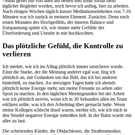
7Mind gefiel mir von allen am besten und sollte fortan mein
täglicher Begleiter werden, noch bevor ich anfing, hier zu arbeiten.
Nach einigen Wochen täglich kurzer Meditationseinheiten von 7-10
Minuten war ich zurück in meinem Element. Zunächst. Denn nach
ersten Monaten des Hochgefühls, der inneren Balance und
Entspannung spürte ich, wie immer mehr Gefühle der
Überforderung und Unruhe in mir hochkochten.
Das plötzliche Gefühl, die Kontrolle zu
verlieren
Ich merkte, wie ich im Alltag plötzlich immer unsicherer wurde.
Einst die Starke, der die Meinung anderer egal war, fing ich
plötzlich an, mir Gedanken um das Bild, das ich bei anderen
hinterließ, zu machen. An stressigen Tagen hatte ich abends
plötzlich keine Energie mehr, um meine Freunde zu sehen oder
Sport zu machen. In den täglichen Meetingrunden bei der Arbeit
war ich plötzlich nervös, wenn ich in 30 Sekunden allen im Team
erklären sollte, was ich den Arbeitstag über gemacht hatte. Wenn
meine Kollegen schlecht drauf waren, merkte ich, wie ich mich in
den Strudel negativer Energie mitreißen ließ. In der Bahn wurde mir
alles zu laut.
Die schreienden Kinder, die Obdachlosen, die Straßenmusiker,