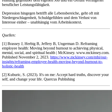
Haltung gegenüber dem eigenen Job und ein Gefühl verringerter
beruflicher Leistungsfähigkeit.
Depression hingegen betrifft alle Lebensbereiche, geht oft mit
Niedergeschlagenheit, Schuldgefühlen und dem Verlust von
Interesse einher – unabhängig vom Arbeitskontext.
Quellen:
[1] Brassey J, Herbig B, Jeffery B, Ungerman D. Reframing
employee health: Moving beyond burnout to achieving physical,
mental, social, and spiritual health | McKinsey. www.mckinsey.com.
Published November 2, 2023.
https://www.mckinsey.com/mhi/our-
insights/reframing-employee-health-moving-beyond-burnout-to-
holistic-health
[2] Kuburic, S. (2023). It's on me: Accept hard truths, discover your
self, and change your life. Quercus Publishing