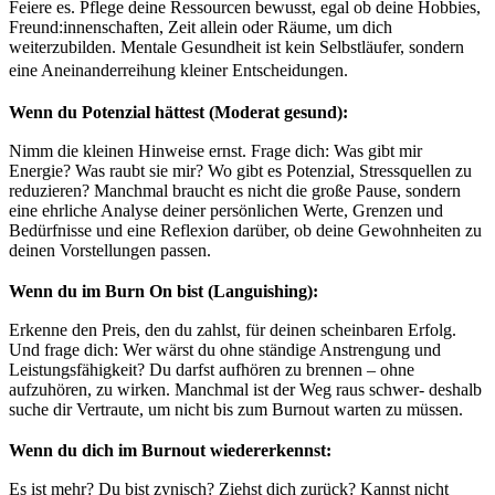
Feiere es. Pflege deine Ressourcen bewusst, egal ob deine Hobbies,
Freund:innenschaften, Zeit allein oder Räume, um dich
weiterzubilden. Mentale Gesundheit ist kein Selbstläufer, sondern
eine Aneinanderreihung kleiner Entscheidungen.
Wenn du Potenzial hättest (Moderat gesund):
Nimm die kleinen Hinweise ernst. Frage dich: Was gibt mir
Energie? Was raubt sie mir? Wo gibt es Potenzial, Stressquellen zu
reduzieren? Manchmal braucht es nicht die große Pause, sondern
eine ehrliche Analyse deiner persönlichen Werte, Grenzen und
Bedürfnisse und eine Reflexion darüber, ob deine Gewohnheiten zu
deinen Vorstellungen passen.
Wenn du im Burn On bist (Languishing):
Erkenne den Preis, den du zahlst, für deinen scheinbaren Erfolg.
Und frage dich: Wer wärst du ohne ständige Anstrengung und
Leistungsfähigkeit? Du darfst aufhören zu brennen – ohne
aufzuhören, zu wirken. Manchmal ist der Weg raus schwer- deshalb
suche dir Vertraute, um nicht bis zum Burnout warten zu müssen.
Wenn du dich im Burnout wiedererkennst:
Es ist mehr? Du bist zynisch? Ziehst dich zurück? Kannst nicht