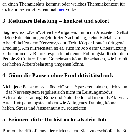
an einen Therapieplatz kommst oder welches Therapiekonzept für
dich am besten ist, schau mal
hier
vorbei.
3. Reduziere Belastung – konkret und sofort
Sag bewusst „Nein“, streiche Aufgaben, nimm dir Auszeiten. Selbst
kleine Erleichterungen (ein freier Nachmittag, keine E-Mails am
Abend) helfen dem Nervensystem. Dein Körper braucht dringend
Erholung. Am hilfreichsten ist es, auch im Job dafür Unterstützung
zu bekommen z.B. im Gespräch mit deiner Führungskraft oder dem
People & Culture Team. Gemeinsam könnt ihr schauen, wie ihr mit
der hohen Arbeitsbelastung umgehen könnt.
4. Gönn dir Pausen ohne Produktivitätsdruck
Nicht jede Pause muss "nützlich" sein. Spazieren, atmen, nichts tun
– das Nervensystem reguliert sich nicht im Leistungsmodus.
Achtsamkeitstraining, Ruhe und Natur helfen oft mehr als Aktivität.
Auch Entspannungstechniken wie Autogenes Training können
helfen, Stress und Anspannung zu reduzieren.
5. Erinnere dich: Du bist mehr als dein Job
Burnout betrifft oft engagierte Menschen. Sich zu erschöpfen heißt