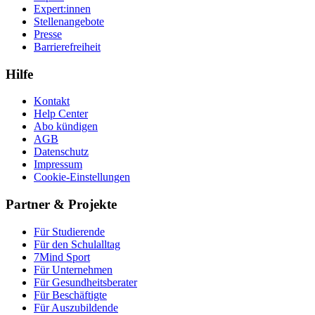
Expert:innen
Stellenangebote
Presse
Barrierefreiheit
Hilfe
Kontakt
Help Center
Abo kündigen
AGB
Datenschutz
Impressum
Cookie-Einstellungen
Partner & Projekte
Für Stu­die­rende
Für den Schulalltag
7Mind Sport
Für Unter­neh­men
Für Gesund­heits­be­ra­ter
Für Beschäftigte
Für Auszubildende