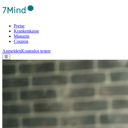
Preise
Krankenkasse
Magazin
Coupon
Anmelden
Kostenlos testen
☰