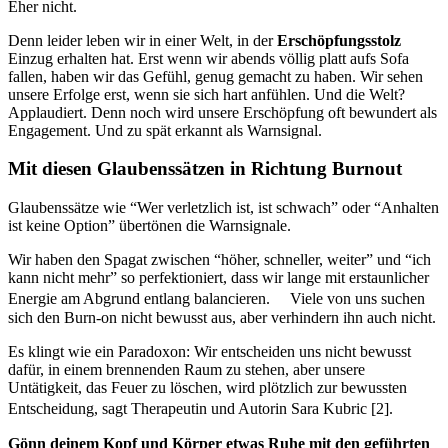
Eher nicht.
Denn leider leben wir in einer Welt, in der
Erschöpfungsstolz
Einzug erhalten hat. Erst wenn wir abends völlig platt aufs Sofa
fallen, haben wir das Gefühl, genug gemacht zu haben. Wir sehen
unsere Erfolge erst, wenn sie sich hart anfühlen. Und die Welt?
Applaudiert. Denn noch wird unsere Erschöpfung oft bewundert als
Engagement. Und zu spät erkannt als Warnsignal.
Mit diesen Glaubenssätzen in Richtung Burnout
Glaubenssätze wie “Wer verletzlich ist, ist schwach” oder “Anhalten
ist keine Option” übertönen die Warnsignale.
Wir haben den Spagat zwischen “höher, schneller, weiter” und “ich
kann nicht mehr” so perfektioniert, dass wir lange mit erstaunlicher
Energie am Abgrund entlang balancieren. Viele von uns suchen
sich den Burn-on nicht bewusst aus, aber verhindern ihn auch nicht.
Es klingt wie ein Paradoxon: Wir entscheiden uns nicht bewusst
dafür, in einem brennenden Raum zu stehen, aber unsere
Untätigkeit, das Feuer zu löschen, wird plötzlich zur bewussten
Entscheidung, sagt Therapeutin und Autorin Sara Kubric [2].
Gönn deinem Kopf und Körper etwas Ruhe mit den geführten