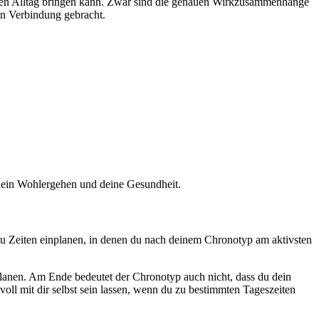
n Alltag bringen kann. Zwar sind die genauen Wirkzusammenhänge
n Verbindung gebracht.
 dein Wohlergehen und deine Gesundheit.
 zu Zeiten einplanen, in denen du nach deinem Chronotyp am aktivsten
nplanen. Am Ende bedeutet der Chronotyp auch nicht, dass du dein
ll mit dir selbst sein lassen, wenn du zu bestimmten Tageszeiten