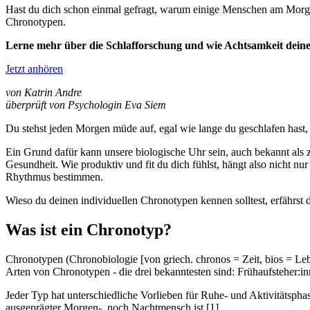
Hast du dich schon einmal gefragt, warum einige Menschen am Morgen
Chronotypen.
Lerne mehr über die Schlafforschung und wie Achtsamkeit dein
Jetzt anhören
von Katrin Andre
überprüft von Psychologin Eva Siem
Du stehst jeden Morgen müde auf, egal wie lange du geschlafen hast
Ein Grund dafür kann unsere biologische Uhr sein, auch bekannt als z
Gesundheit. Wie produktiv und fit du dich fühlst, hängt also nicht n
Rhythmus bestimmen.
Wieso du deinen individuellen Chronotypen kennen solltest, erfährst du
Was ist ein Chronotyp?
Chronotypen (Chronobiologie [von griech. chronos = Zeit, bios = Leb
Arten von Chronotypen - die drei bekanntesten sind: Frühaufsteher:
Jeder Typ hat unterschiedliche Vorlieben für Ruhe- und Aktivitäts
ausgeprägter Morgen-, noch Nachtmensch ist [1].