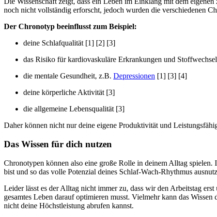
Die Wissenschaft zeigt, dass ein Leben im Einklang mit dem eigenen 
noch nicht vollständig erforscht, jedoch wurden die verschiedenen C
Der Chronotyp beeinflusst zum Beispiel:
deine Schlafqualität [1] [2] [3]
das Risiko für kardiovaskuläre Erkrankungen und Stoffwechse
die mentale Gesundheit, z.B.
Depressionen
[1] [3] [4]
deine körperliche Aktivität [3]
die allgemeine Lebensqualität [3]
Daher können nicht nur deine eigene Produktivität und Leistungsfäh
Das Wissen für dich nutzen
Chronotypen können also eine große Rolle in deinem Alltag spielen. I
bist und so das volle Potenzial deines Schlaf-Wach-Rhythmus ausnut
Leider lässt es der Alltag nicht immer zu, dass wir den Arbeitstag e
gesamtes Leben darauf optimieren musst. Vielmehr kann das Wissen da
nicht deine Höchstleistung abrufen kannst.