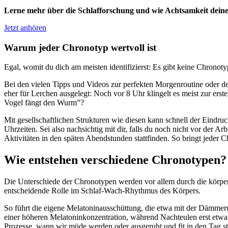
Lerne mehr über die Schlafforschung und wie Achtsamkeit dein
Jetzt anhören
Warum jeder Chronotyp wertvoll ist
Egal, womit du dich am meisten identifizierst: Es gibt keine Chronot
Bei den vielen Tipps und Videos zur perfekten Morgenroutine oder de
eher für Lerchen ausgelegt: Noch vor 8 Uhr klingelt es meist zur ers
Vogel fängt den Wurm”?
Mit gesellschaftlichen Strukturen wie diesen kann schnell der Eindruc
Uhrzeiten. Sei also nachsichtig mit dir, falls du noch nicht vor der 
Aktivitäten in den späten Abendstunden stattfinden. So bringt jeder C
Wie entstehen verschiedene Chronotypen?
Die Unterschiede der Chronotypen werden vor allem durch die körper
entscheidende Rolle im Schlaf-Wach-Rhythmus des Körpers.
So führt die eigene Melatoninausschüttung, die etwa mit der Dämmeru
einer höheren Melatoninkonzentration, während Nachteulen erst etwa 
Prozesse, wann wir müde werden oder ausgeruht und fit in den Tag st