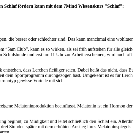
en Schlaf fördern kann mit dem 7Mind Wissenskurs "Schlaf":
ypen, die besser oder schlechter sind. Das kann manchmal eine wohltue
m “5am Club”, kann es so wirken, als sei früh aufstehen für alle glei
ten Schulstunde und erst um 11 Uhr zur Arbeit erscheinen, wird auch of
k entstehen, dass Lerchen fleißiger seien. Dabei heißt das nicht, dass
Arbeit dein Sportprogramm durchgezogen hast. Umgekehrt ist es für Lerch
hronotyp gewisse Vorteile mit sich.
eigene Melatoninproduktion beeinflusst.
Melatonin ist ein Hormon der 
ng beginnt, zu Müdigkeit und leitet schließlich den Schlaf ein. Allerd
drei Stunden später mit dem erhöhten Anstieg ihres Melatoninspiegels
arten.