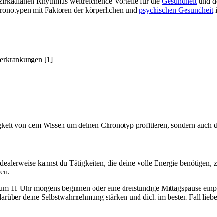
zirkadianen Rhythmus weitreichende Vorteile für die
Gesundheit
und de
hronotypen mit Faktoren der körperlichen und
psychischen Gesundheit
i
lerkrankungen [1]
igkeit von dem Wissen um deinen Chronotyp profitieren, sondern auch
dealerweise kannst du Tätigkeiten, die deine volle Energie benötigen,
zen.
rst um 11 Uhr morgens beginnen oder eine dreistündige Mittagspause ei
rüber deine Selbstwahrnehmung stärken und dich im besten Fall liebevo