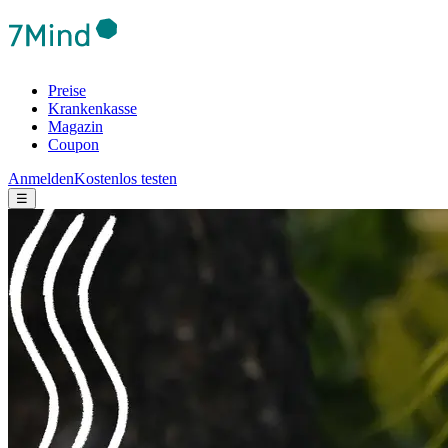
Preise
Krankenkasse
Magazin
Coupon
Anmelden
Kostenlos testen
☰