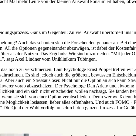
 acht Mal mehr Leute von der kleinen Auswahl konsumiert haben, obwo
n
eidungsprozess. Ganz im Gegenteil: Zu viel Auswahl überfordert uns und
scheidung? Auch das schauten sich die Forschenden genauer an. Bei ein
. All die Optionen gegeneinander abzuwägen, ist dabei der Kostenfaktor
her als der Nutzen. Das Ergebnis: Wir sind unzufrieden. "Mit jeder Opti
ng.”, sagt Axel Lindner vom Uniklinikum Tübingen.
das noch zu verschmerzen. Laut Psychologe Ernst Pöppel treffen wir 20
 wahrnehmen. Es sind jedoch auch die größeren, bewussten Entscheidung
 Ja. Aber auch ein Stressauslöser. Nicht nur die Option an sich kann S
chwerer vorab abzuschätzen. Der Psychologe Dan Ariely und Jiwoong S
chkeit und ein sich-nicht-entscheiden-wollen nachsagt. Sie fanden hera
e, wenn sie sich von einer Option verabschieden. Denn wer weiß denn h
ine Möglichkeit loslassen, lieber alles offenhalten. Und auch FOMO - 
 Die Qual der Wahl verfolgt uns durch den ganzen Prozess. Ihr Gefährt