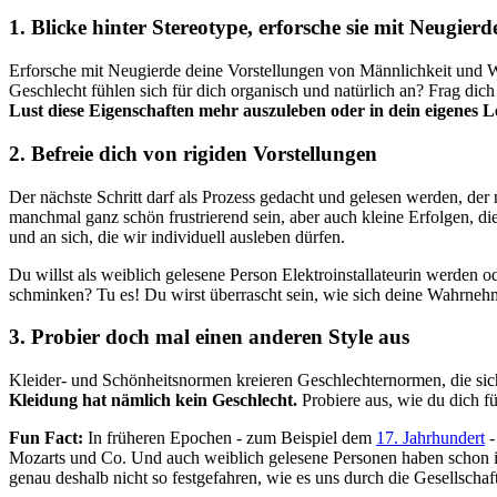
1. Blicke hinter Stereotype, erforsche sie mit Neugierd
Erforsche mit Neugierde deine Vorstellungen von Männlichkeit und We
Geschlecht fühlen sich für dich organisch und natürlich an? Frag dic
Lust diese Eigenschaften mehr auszuleben oder in dein eigenes 
2. Befreie dich von rigiden Vorstellungen
Der nächste Schritt darf als Prozess gedacht und gelesen werden, der
manchmal ganz schön frustrierend sein, aber auch kleine Erfolgen, d
und an sich, die wir individuell ausleben dürfen.
Du willst als weiblich gelesene Person Elektroinstallateurin werden o
schminken? Tu es! Du wirst überrascht sein, wie sich deine Wahrneh
3. Probier doch mal einen anderen Style aus
Kleider- und Schönheitsnormen kreieren Geschlechternormen, die sicht
Kleidung hat nämlich kein Geschlecht.
Probiere aus, wie du dich f
Fun Fact:
In früheren Epochen - zum Beispiel dem
17. Jahrhundert
-
Mozarts und Co. Und auch weiblich gelesene Personen haben schon i
genau deshalb nicht so festgefahren, wie es uns durch die Gesellschaft 