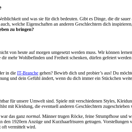
e
iblichkeit und was sie für dich bedeuten. Gibt es Dinge, die dir sau
h auch, welche Eigenschaften an anderen Geschlechtern dich inspirieren
Leben zu bringen?
 nicht von heute auf morgen umgesetzt werden muss. Wir können lernen, 
ie dir mehr Wohlbefinden und Freiheit schenken, dürfen gefeiert werden
der in die
IT-Branche
gehen? Bewirb dich und probier’s aus! Du möchtest
mung und dein Gefühl ändert, wenn du dich immer ein Stückchen weiter
bar für unsere Umwelt sind. Spiele mit verschiedenen Styles, Kleidungs
ühlst mit Kleidung, die eventuell anderen Geschlechtern zugeschrieben 
 war das ganz
normal
. Männer trugen Röcke, feine Strumpfhose und wu
n den 1920ern Anzüge und Kurzhaarfrisuren getragen. Vorstellungen vo
oft vermittelt wird.