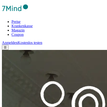
Preise
Krankenkasse
Magazin
Coupon
Anmelden
Kostenlos testen
☰