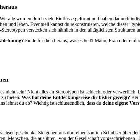
 heraus
Wir alle wurden durch viele Einflüsse geformt und haben dadurch indiv
ehen und leben. Eventuell kannst du rekonstruieren, welche dieser “typ
Stereotypen verstecken sich nämlich in den alltäglichsten Strukturen 
f Ablehnung?
Finde für dich heraus, was es heißt Mann, Frau oder einfa
hnen
 nicht sein! Nicht alles an Stereotypen ist schlecht oder verwerflich. D
 zu bieten.
Was hat deine Entdeckungsreise dir bisher gezeigt?
Bei 
s lehnst du ab? Wichtig ist schlussendlich, dass du
deine eigene Vors
wachsen geschenkt. Sie geben uns dort einen sanften Schubser über de
en, Menschen, die aus ihrer - von der Gesellschaft vorgeschriebenen - 