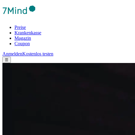
Preise
Krankenkasse
Magazin
Coupon
Anmelden
Kostenlos testen
☰