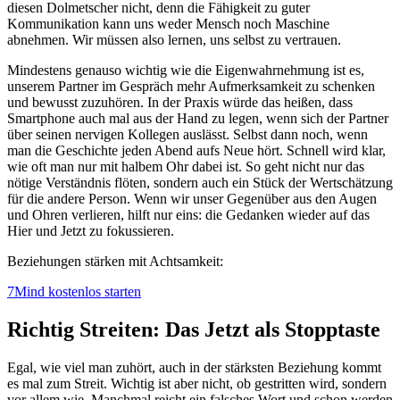
diesen Dolmetscher nicht, denn die Fähigkeit zu guter
Kommunikation kann uns weder Mensch noch Maschine
abnehmen. Wir müssen also lernen, uns selbst zu vertrauen.
Mindestens genauso wichtig wie die Eigenwahrnehmung ist es,
unserem Partner im Gespräch mehr Aufmerksamkeit zu schenken
und bewusst zuzuhören. In der Praxis würde das heißen, dass
Smartphone auch mal aus der Hand zu legen, wenn sich der Partner
über seinen nervigen Kollegen auslässt. Selbst dann noch, wenn
man die Geschichte jeden Abend aufs Neue hört. Schnell wird klar,
wie oft man nur mit halbem Ohr dabei ist. So geht nicht nur das
nötige Verständnis flöten, sondern auch ein Stück der Wertschätzung
für die andere Person. Wenn wir unser Gegenüber aus den Augen
und Ohren verlieren, hilft nur eins: die Gedanken wieder auf das
Hier und Jetzt zu fokussieren.
Beziehungen stärken mit Achtsamkeit:
7Mind kostenlos starten
Richtig Streiten: Das Jetzt als Stopptaste
Egal, wie viel man zuhört, auch in der stärksten Beziehung kommt
es mal zum Streit. Wichtig ist aber nicht, ob gestritten wird, sondern
vor allem wie. Manchmal reicht ein falsches Wort und schon werden