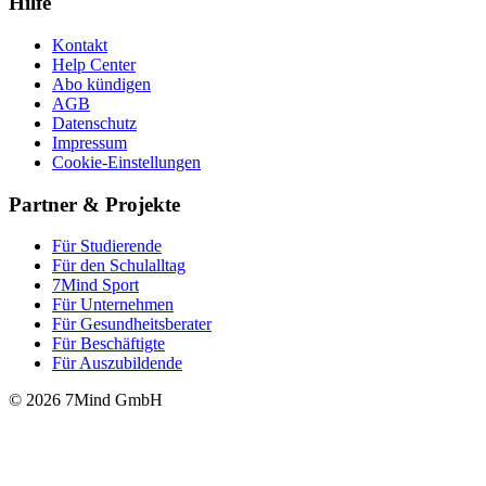
Hilfe
Kontakt
Help Center
Abo kündigen
AGB
Datenschutz
Impressum
Cookie-Einstellungen
Partner & Projekte
Für Stu­die­rende
Für den Schulalltag
7Mind Sport
Für Unter­neh­men
Für Gesund­heits­be­ra­ter
Für Beschäftigte
Für Auszubildende
© 2026 7Mind GmbH