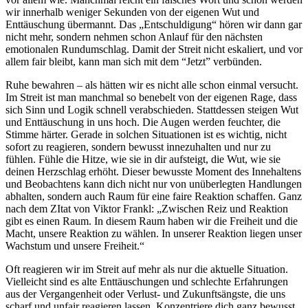
wir innerhalb weniger Sekunden von der eigenen Wut und
Enttäuschung übermannt. Das „Entschuldigung“ hören wir dann gar
nicht mehr, sondern nehmen schon Anlauf für den nächsten
emotionalen Rundumschlag. Damit der Streit nicht eskaliert, und vor
allem fair bleibt, kann man sich mit dem “Jetzt” verbünden.
Ruhe bewahren – als hätten wir es nicht alle schon einmal versucht.
Im Streit ist man manchmal so benebelt von der eigenen Rage, dass
sich Sinn und Logik schnell verabschieden. Stattdessen steigen Wut
und Enttäuschung in uns hoch. Die Augen werden feuchter, die
Stimme härter. Gerade in solchen Situationen ist es wichtig, nicht
sofort zu reagieren, sondern bewusst innezuhalten und nur zu
fühlen. Fühle die Hitze, wie sie in dir aufsteigt, die Wut, wie sie
deinen Herzschlag erhöht. Dieser bewusste Moment des Innehaltens
und Beobachtens kann dich nicht nur von unüberlegten Handlungen
abhalten, sondern auch Raum für eine faire Reaktion schaffen. Ganz
nach dem ZItat von Viktor Frankl: „Zwischen Reiz und Reaktion
gibt es einen Raum. In diesem Raum haben wir die Freiheit und die
Macht, unsere Reaktion zu wählen. In unserer Reaktion liegen unser
Wachstum und unsere Freiheit.“
Oft reagieren wir im Streit auf mehr als nur die aktuelle Situation.
Vielleicht sind es alte Enttäuschungen und schlechte Erfahrungen
aus der Vergangenheit oder Verlust- und Zukunftsängste, die uns
scharf und unfair reagieren lassen. Konzentriere dich ganz bewusst