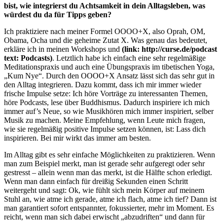
bist, wie integrierst du Achtsamkeit in dein Alltagsleben, was
würdest du da für Tipps geben?
Ich praktiziere nach meiner Formel OOOO+X, also Oprah, OM,
Obama, Ocha und die geheime Zutat X. Was genau das bedeutet,
erkläre ich in meinen Workshops und
(link: http://curse.de/podcast
text: Podcasts)
. Letztlich habe ich einfach eine sehr regelmäßige
Meditationspraxis und auch eine Übungspraxis im tibetischen Yoga,
„Kum Nye“. Durch den OOOO+X Ansatz lässt sich das sehr gut in
den Alltag integrieren. Dazu kommt, dass ich mir immer wieder
frische Impulse setze: Ich höre Vorträge zu interessanten Themen,
höre Podcasts, lese über Buddhismus. Dadurch inspiriere ich mich
immer auf’s Neue, so wie Musikhören mich immer inspiriert, selber
Musik zu machen. Meine Empfehlung, wenn Leute mich fragen,
wie sie regelmäßig positive Impulse setzen können, ist: Lass dich
inspirieren. Bei mir wirkt das immer am besten.
Im Alltag gibt es sehr einfache Möglichkeiten zu praktizieren. Wenn
man zum Beispiel merkt, man ist gerade sehr aufgeregt oder sehr
gestresst – allein wenn man das merkt, ist die Hälfte schon erledigt.
Wenn man dann einfach für dreißig Sekunden einen Schritt
weitergeht und sagt: Ok, wie fühlt sich mein Körper auf meinem
Stuhl an, wie atme ich gerade, atme ich flach, atme ich tief? Dann ist
man garantiert sofort entspannter, fokussierter, mehr im Moment. Es
reicht, wenn man sich dabei erwischt „abzudriften“ und dann für