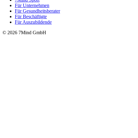
Für Unter­neh­men
Für Gesund­heits­be­ra­ter
Für Beschäftigte
Für Auszubildende
© 2026 7Mind GmbH