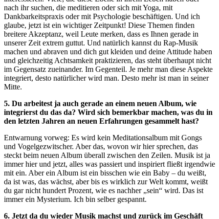
nach ihr suchen, die meditieren oder sich mit Yoga, mit
Dankbarkeitspraxis oder mit Psychologie beschäftigen. Und ich
glaube, jetzt ist ein wichtiger Zeitpunkt! Diese Themen finden
breitere Akzeptanz, weil Leute merken, dass es Ihnen gerade in
unserer Zeit extrem guttut. Und natürlich kannst du Rap-Musik
machen und abraven und dich gut kleiden und deine Attitude haben
und gleichzeitig Achtsamkeit praktizieren, das steht überhaupt nicht
im Gegensatz zueinander. Im Gegenteil. Je mehr man diese Aspekte
integriert, desto natürlicher wird man. Desto mehr ist man in seiner
Mitte.
5. Du arbeitest ja auch gerade an einem neuen Album, wie
integrierst du das da? Wird sich bemerkbar machen, was du in
den letzten Jahren an neuen Erfahrungen gesammelt hast?
Entwarnung vorweg: Es wird kein Meditationsalbum mit Gongs
und Vogelgezwitscher. Aber das, wovon wir hier sprechen, das
steckt beim neuen Album überall zwischen den Zeilen. Musik ist ja
immer hier und jetzt, alles was passiert und inspiriert fließt irgendwie
mit ein. Aber ein Album ist ein bisschen wie ein Baby – du weißt,
da ist was, das wächst, aber bis es wirklich zur Welt kommt, weißt
du gar nicht hundert Prozent, wie es nachher „sein“ wird. Das ist
immer ein Mysterium. Ich bin selber gespannt.
6. Jetzt da du wieder Musik machst und zurück im Geschäft