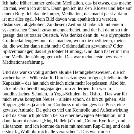
Ich habe früher immer gedacht: Meditation, das ist etwas, das mache
ich mal, wenn ich alt bin. Dann geh ich ins Zen-Kloster und lebe auf
einem Berg. Ich dachte immer, Meditation, das macht passiv, dann
ist mir alles egal. Mein Bild davon war, apathisch zu werden,
distanziert, abgehoben. Zu diesem Zeitpunkt habe ich mit einem
systemischen Coach zusammengearbeitet, und der hat dann zu mir
gesagt, das ist totaler Quatsch. Was denkst denn du, wie olympische
Goldmedaillengewinner das machen, wenn die meditieren, meinst
du, die wollen dann nicht mehr Goldmedaillen gewinnen? Oder
Spitzenmanager, das ist ja totaler Humbug. Und dann hat er mit mir
eine Meditationsübung gemacht. Das war meine erste bewusste
Meditationserfahrung.
Und das war so völlig anders als alle Herangehensweisen, die ich
vorher hatte – Willenskraft, Durchsetzungsvermögen, intellektuelle
Kapazität – das hat mich einfach nicht mehr losgelassen. Also bin
ich einfach überall hingegangen, um zu lernen. Ich war in
buddhistischen Schulen, in Yoga-Schulen, bei Osho... Das war für
mich etwas komplett Neues – alleine schon, da hin zu gehen! Als
Rapper geht es ja auch um Coolness und eine gewisse Pose, eine
gewisse Attitude. Da geht es viel um Kontrolle und Außenwirkung.
Und da stand ich plötzlich bei so einer bewegten Meditation, und
dann kommt erstmal „Sing Halleluja“ und „Cotton Eye Joe“, und
alle tanzen, und ich komme da rein mit meinem Rap-Ding und denk
erstmal: „Wollt ihr mich alle verarschen“. Das war mir so