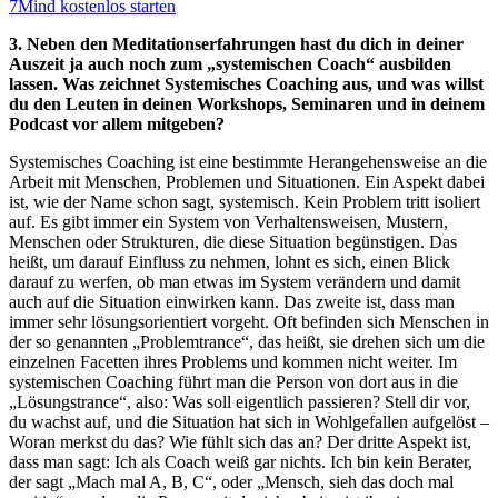
7Mind kostenlos starten
3. Neben den Meditationserfahrungen hast du dich in deiner
Auszeit ja auch noch zum „systemischen Coach“ ausbilden
lassen. Was zeichnet Systemisches Coaching aus, und was willst
du den Leuten in deinen Workshops, Seminaren und in deinem
Podcast vor allem mitgeben?
Systemisches Coaching ist eine bestimmte Herangehensweise an die
Arbeit mit Menschen, Problemen und Situationen. Ein Aspekt dabei
ist, wie der Name schon sagt, systemisch. Kein Problem tritt isoliert
auf. Es gibt immer ein System von Verhaltensweisen, Mustern,
Menschen oder Strukturen, die diese Situation begünstigen. Das
heißt, um darauf Einfluss zu nehmen, lohnt es sich, einen Blick
darauf zu werfen, ob man etwas im System verändern und damit
auch auf die Situation einwirken kann. Das zweite ist, dass man
immer sehr lösungsorientiert vorgeht. Oft befinden sich Menschen in
der so genannten „Problemtrance“, das heißt, sie drehen sich um die
einzelnen Facetten ihres Problems und kommen nicht weiter. Im
systemischen Coaching führt man die Person von dort aus in die
„Lösungstrance“, also: Was soll eigentlich passieren? Stell dir vor,
du wachst auf, und die Situation hat sich in Wohlgefallen aufgelöst –
Woran merkst du das? Wie fühlt sich das an? Der dritte Aspekt ist,
dass man sagt: Ich als Coach weiß gar nichts. Ich bin kein Berater,
der sagt „Mach mal A, B, C“, oder „Mensch, sieh das doch mal