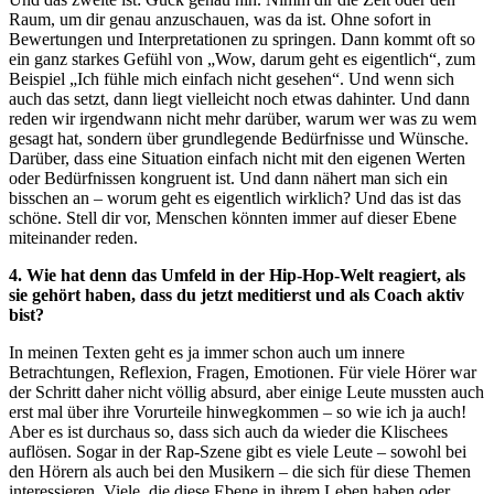
Raum, um dir genau anzuschauen, was da ist. Ohne sofort in
Bewertungen und Interpretationen zu springen. Dann kommt oft so
ein ganz starkes Gefühl von „Wow, darum geht es eigentlich“, zum
Beispiel „Ich fühle mich einfach nicht gesehen“. Und wenn sich
auch das setzt, dann liegt vielleicht noch etwas dahinter. Und dann
reden wir irgendwann nicht mehr darüber, warum wer was zu wem
gesagt hat, sondern über grundlegende Bedürfnisse und Wünsche.
Darüber, dass eine Situation einfach nicht mit den eigenen Werten
oder Bedürfnissen kongruent ist. Und dann nähert man sich ein
bisschen an – worum geht es eigentlich wirklich? Und das ist das
schöne. Stell dir vor, Menschen könnten immer auf dieser Ebene
miteinander reden.
4. Wie hat denn das Umfeld in der Hip-Hop-Welt reagiert, als
sie gehört haben, dass du jetzt meditierst und als Coach aktiv
bist?
In meinen Texten geht es ja immer schon auch um innere
Betrachtungen, Reflexion, Fragen, Emotionen. Für viele Hörer war
der Schritt daher nicht völlig absurd, aber einige Leute mussten auch
erst mal über ihre Vorurteile hinwegkommen – so wie ich ja auch!
Aber es ist durchaus so, dass sich auch da wieder die Klischees
auflösen. Sogar in der Rap-Szene gibt es viele Leute – sowohl bei
den Hörern als auch bei den Musikern – die sich für diese Themen
interessieren. Viele, die diese Ebene in ihrem Leben haben oder