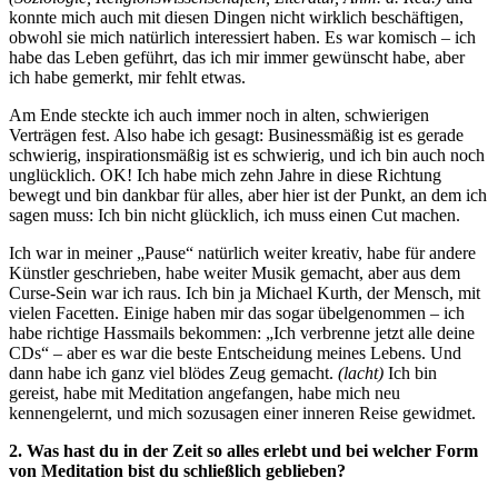
konnte mich auch mit diesen Dingen nicht wirklich beschäftigen,
obwohl sie mich natürlich interessiert haben. Es war komisch – ich
habe das Leben geführt, das ich mir immer gewünscht habe, aber
ich habe gemerkt, mir fehlt etwas.
Am Ende steckte ich auch immer noch in alten, schwierigen
Verträgen fest. Also habe ich gesagt: Businessmäßig ist es gerade
schwierig, inspirationsmäßig ist es schwierig, und ich bin auch noch
unglücklich. OK! Ich habe mich zehn Jahre in diese Richtung
bewegt und bin dankbar für alles, aber hier ist der Punkt, an dem ich
sagen muss: Ich bin nicht glücklich, ich muss einen Cut machen.
Ich war in meiner „Pause“ natürlich weiter kreativ, habe für andere
Künstler geschrieben, habe weiter Musik gemacht, aber aus dem
Curse-Sein war ich raus. Ich bin ja Michael Kurth, der Mensch, mit
vielen Facetten. Einige haben mir das sogar übelgenommen – ich
habe richtige Hassmails bekommen: „Ich verbrenne jetzt alle deine
CDs“ – aber es war die beste Entscheidung meines Lebens. Und
dann habe ich ganz viel blödes Zeug gemacht.
(lacht)
Ich bin
gereist, habe mit Meditation angefangen, habe mich neu
kennengelernt, und mich sozusagen einer inneren Reise gewidmet.
2. Was hast du in der Zeit so alles erlebt und bei welcher Form
von Meditation bist du schließlich geblieben?