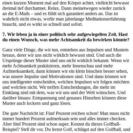
einen kurzen Moment mal auf den Körper achtet, vielleicht bewusst
dreimal tief durchatmet. Relax. Dann meinetwegen wieder zurück
an die E-Mails – und es fühlt sich garantiert anders an. Das ist
wahrlich nicht etwas, wofür man jahrelange Meditationserfahrung
braucht, und es wirkt so schnell und sofort.
7. Wir leben ja in einer politisch sehr aufgewiegelten Zeit. Hast
du einen Wunsch, was mehr Achtsamkeit da bewirken könnte?
Ganz viele Dinge, die wir tun, entstehen aus Impulsen und Mustern
heraus, derer wir uns nicht wirklich bewusst sind. Und auch die
Ursprünge dieser Muster sind uns nicht wirklich bekannt. Wenn wir
mehr Achtsamkeit praktizieren, mehr Innenschau und mehr
Aufmerksamkeit, dann können wir ein klein bisschen besser sehen,
was unsere Impulse und Motivationen sind. Und dann können wir
uns intelligenter entscheiden, welchen Impulsen wir folgen möchten
und welchen nicht. Wir treffen Entscheidungen, die mehr im
Einklang sind mit dem, was wir uns und der Welt wünschen. Und
darüber hinaus: Entspannung und genaues Hinsehen können diese
Muster auch lockern und ganz lösen.
Die gute Nachricht ist: Fünf Prozent reichen schon! Man muss nicht
immer hundert Prozent aufmerksam sein und alles immer checken.
Aber fünf Prozent sind schon super. Kennst du dieses Golfball-
Beispiel? Stell dir vor, Du lernst Golf, schlägst auf den Golfball, und