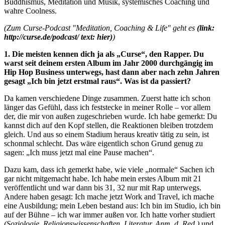
Buddhismus, Meditation und Musik, systemisches Coaching und
wahre Coolness.
(Zum Curse-Podcast "Meditation, Coaching & Life" geht es
(link:
http://curse.de/podcast/ text: hier)
)
1. Die meisten kennen dich ja als „Curse“, den Rapper. Du
warst seit deinem ersten Album im Jahr 2000 durchgängig im
Hip Hop Business unterwegs, hast dann aber nach zehn Jahren
gesagt „Ich bin jetzt erstmal raus“. Was ist da passiert?
Da kamen verschiedene Dinge zusammen. Zuerst hatte ich schon
länger das Gefühl, dass ich feststecke in meiner Rolle – vor allem
der, die mir von außen zugeschrieben wurde. Ich habe gemerkt: Du
kannst dich auf den Kopf stellen, die Reaktionen bleiben trotzdem
gleich. Und aus so einem Stadium heraus kreativ tätig zu sein, ist
schonmal schlecht. Das wäre eigentlich schon Grund genug zu
sagen: „Ich muss jetzt mal eine Pause machen“.
Dazu kam, dass ich gemerkt habe, wie viele „normale“ Sachen ich
gar nicht mitgemacht habe. Ich habe mein erstes Album mit 21
veröffentlicht und war dann bis 31, 32 nur mit Rap unterwegs.
Andere haben gesagt: Ich mache jetzt Work and Travel, ich mache
eine Ausbildung; mein Leben bestand aus: Ich bin im Studio, ich bin
auf der Bühne – ich war immer außen vor. Ich hatte vorher studiert
(Soziologie, Religionswissenschaften, Literatur, Anm. d. Red.)
und