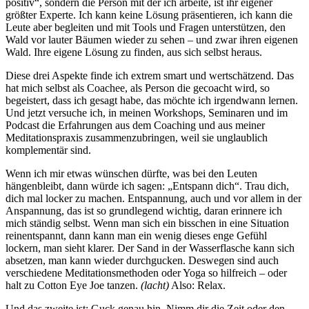
positiv“, sondern die Person mit der ich arbeite, ist ihr eigener
größter Experte. Ich kann keine Lösung präsentieren, ich kann die
Leute aber begleiten und mit Tools und Fragen unterstützen, den
Wald vor lauter Bäumen wieder zu sehen – und zwar ihren eigenen
Wald. Ihre eigene Lösung zu finden, aus sich selbst heraus.
Diese drei Aspekte finde ich extrem smart und wertschätzend. Das
hat mich selbst als Coachee, als Person die gecoacht wird, so
begeistert, dass ich gesagt habe, das möchte ich irgendwann lernen.
Und jetzt versuche ich, in meinen Workshops, Seminaren und im
Podcast die Erfahrungen aus dem Coaching und aus meiner
Meditationspraxis zusammenzubringen, weil sie unglaublich
komplementär sind.
Wenn ich mir etwas wünschen dürfte, was bei den Leuten
hängenbleibt, dann würde ich sagen: „Entspann dich“. Trau dich,
dich mal locker zu machen. Entspannung, auch und vor allem in der
Anspannung, das ist so grundlegend wichtig, daran erinnere ich
mich ständig selbst. Wenn man sich ein bisschen in eine Situation
reinentspannt, dann kann man ein wenig dieses enge Gefühl
lockern, man sieht klarer. Der Sand in der Wasserflasche kann sich
absetzen, man kann wieder durchgucken. Deswegen sind auch
verschiedene Meditationsmethoden oder Yoga so hilfreich – oder
halt zu Cotton Eye Joe tanzen.
(lacht)
Also: Relax.
Und das zweite ist: Guck genau hin. Nimm dir die Zeit oder den