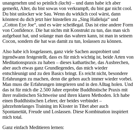
unangenehm und so peinlich
(lacht)
– und dann habe ich aber
gemerkt, Alter, du bist sowas von verkrampft, du bist gar nicht cool.
Du bist unlocker wie Sau. Wenn du wirklich cool wärst, dann
könntest du dich jetzt hier hinstellen zu „Sing Halleluja“ und
„Cotton Eye Joe“, und es wäre scheißegal. Das ist eine andere Form
von Confidence. Die hat nichts mit Konstrukt zu tun, das man sich
aufgebaut hat, und solange man das wahren kann, ist man in seinem
Cocon, sondern die hat was damit zu tun, loslassen zu können.
Also habe ich losgelassen, ganz viele Sachen ausprobiert und
irgendwann festgestellt, dass es für mich wichtig ist, beide Arten von
Meditationspraxis zu haben – dieses kathartische, das Ausbrechen,
aber auch etwas ganz Grundlegendes, das mich wieder
entschleunigt und zu den Basics bringt. Es reicht nicht, besondere
Erfahrungen zu machen, denn die gehen auch immer wieder vorbei.
Man muss die Erfahrungen integrieren und in den Alltag holen. Und
das ist für mich die 2.500 Jahre erprobte Buddhistische Praxis mit
ihrer realistischen Sichtweise und ihren klaren Methoden. Ich habe
einen Buddhistischen Lehrer, der beides verbindet –
jahrzehntelanges Training im Kloster in Tibet aber auch
Spontaneität, Freude und Loslassen. Diese Kombination inspiriert
mich total.
Ganz einfach Meditieren lernen: