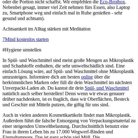
oder die Portion nicht schaffst. Wir empfehlen die
Eco-Brotbox
.
Nebenbei gesagt, immer viel Zeit nehmen fürs Essen, also Laptop
zu, Smartphone weg und einfach mal in Ruhe genießen - sehr
gesund und achtsam).
Achtsamkeit im Alltag stärken mit Meditation
7Mind kostenlos starten
#Hygiene umstellen
In Spül- und Waschmittel sind meist große Mengen an Mikroplastik
und Schadstoffe enthalten, die sehr umweltschädlich sind. Eine
einfach Lösung wäre, auf Spül- und Waschmittel ohne Mikroplastik
umzusteigen. Informiere dich am besten
online
über die
herkömmlichen Marken oder füll dir dein Waschmittel im nächsten
Unverpackt-Laden ab. Du kannst dir dein
Spül- und Waschmittel
natürlich auch selber herstellen! Denn wenn wir etwas genauer
drüber nachdenken, ist es fraglich, dass wir Oberflächen, Besteck
und Geschirr mit Mitteln putzen, die giftig für uns sind.
Auch in vielen anderen Kosmetikartikeln findet man Mikroplastik.
Außerdem führt die falsche Entsorgung von Verpackungsmaterial zu
einer steigenden Umweltbelastung. Durchschnittlich benutzt eine
Frau in ihrem Leben bis zu 17.000 Wegwerf-Binden und
Einmaltampons. Das ist ganz schön viel Müll. Die