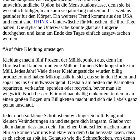
umweltfreundliche Option ist die Menstruationstasse, denn sie ist
wesentlich billiger, man kann sie jahrelang nutzen und ist weitaus
gesünder für den Körper. Ein weiterer Trend kommt aus den USA
und nennt sind
THINX
- Unterwäsche für Menschen, die ihre Tage
haben. Die stylische Unterwäsche könnte glatt als Lingerie
durchgehen und kann am Ende des Tages einfach ausgewaschen
werden.
#Auf faire Kleidung umsteigen
Kleidung macht fünf Prozent der Mülldeponien aus, denn im
Durchschnitt landen rund eine Million Tonnen Kleidungsstücke im
Müll. Jedes Jahr! Viele dieser Kleidungsstücke wurden billig
produziert und haben Mikroplastik in sich, das so in den Boden und
sogar bis ins Grundwasser gerät. Deshalb am besten die Klamotten
reparieren, verkaufen, spenden oder recyceln, bevor man sie
wegwirft. Noch besser: Fair und nachhaltig einkaufen, in dem man
einen großen Bogen um Billigketten macht und sich die Labels ganz
genau anschaut.
Jeder noch so kleine Schritt ist ein wichtiger Schritt. Fang mit
kleinen Veränderungen an und steigere dich langsam. Glaube vor
allem daran, dass auch dein Tun einen Unterschied machen kann!
Nur so können wir uns kollektiv von dem Glaubenssatz lösen, dass
es eh schon zu spät ist. Genauso wie die Schneeflocken, von denen