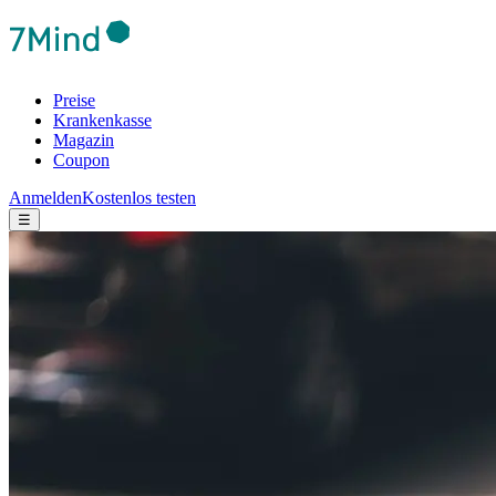
Preise
Krankenkasse
Magazin
Coupon
Anmelden
Kostenlos testen
☰