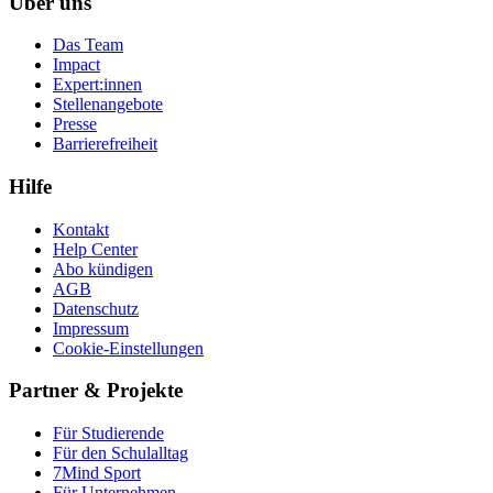
Über uns
Das Team
Impact
Expert:innen
Stellenangebote
Presse
Barrierefreiheit
Hilfe
Kontakt
Help Center
Abo kündigen
AGB
Datenschutz
Impressum
Cookie-Einstellungen
Partner & Projekte
Für Stu­die­rende
Für den Schulalltag
7Mind Sport
Für Unter­neh­men