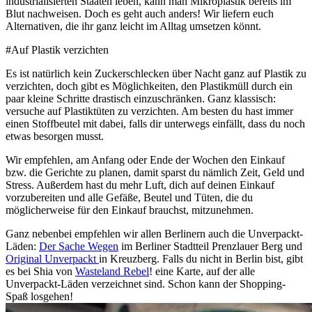
industrialisierten Staaten leben, kann man Mikroplastik bereits im
Blut nachweisen. Doch es geht auch anders! Wir liefern euch
Alternativen, die ihr ganz leicht im Alltag umsetzen könnt.
#Auf Plastik verzichten
Es ist natürlich kein Zuckerschlecken über Nacht ganz auf Plastik zu
verzichten, doch gibt es Möglichkeiten, den Plastikmüll durch ein
paar kleine Schritte drastisch einzuschränken. Ganz klassisch:
versuche auf Plastiktüten zu verzichten. Am besten du hast immer
einen Stoffbeutel mit dabei, falls dir unterwegs einfällt, dass du noch
etwas besorgen musst.
Wir empfehlen, am Anfang oder Ende der Wochen den Einkauf
bzw. die Gerichte zu planen, damit sparst du nämlich Zeit, Geld und
Stress. Außerdem hast du mehr Luft, dich auf deinen Einkauf
vorzubereiten und alle Gefäße, Beutel und Tüten, die du
möglicherweise für den Einkauf brauchst, mitzunehmen.
Ganz nebenbei empfehlen wir allen Berlinern auch die Unverpackt-
Läden:
Der Sache Wegen
im Berliner Stadtteil Prenzlauer Berg und
Original Unverpackt
in Kreuzberg. Falls du nicht in Berlin bist, gibt
es bei Shia von
Wasteland Rebel
! eine Karte, auf der alle
Unverpackt-Läden verzeichnet sind. Schon kann der Shopping-
Spaß losgehen!