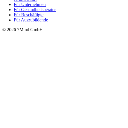
Für Unter­neh­men
Für Gesund­heits­be­ra­ter
Für Beschäftigte
Für Auszubildende
© 2026 7Mind GmbH