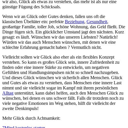
wir also, Glück als etwas zu verstehen, das mehr ist als nur eine
günstige Fügung des Schicksals.
Wenn wir an Glück oder Gutes denken, fallen uns oft die
klassischen Übeltäter ein: perfekte
Beziehung
,
Gesundheit
,
großartige Familie, toller Job, schöne Wohnung, das Geld fließt. Die
Dinge fügen sich. Ein glücklicher Umstand jagt den nächsten. Kurz
gesagt: es läuft. Wünschen wir das unseren Liebsten? Natürlich!
Würden wir das auch Menschen wünschen, mit denen wir eine
schlechte Erfahrung gemacht haben ? Vermutlich nicht.
Vielleicht sollten wir Glück also eher als ein flexibles Konzept
verstehen. So kann es großes Glück sein, innere Zufriedenheit zu
finden oder eine innere Stärke zu entwickeln, um negativen
Gefühlen und Handlungsimpulsen nicht so schnell nachzugeben.
Und dieses Glück wünschen wir sicherlich allen Menschen. Glück
und Gutes als etwas zu verstehen, dass Menschen eine innere Last
nimmt und sie vielleicht sogar im Kampf mit ihrem persönlichen
Alltag
unterstützt, kann dabei helfen, auch den Menschen Glück zu
wünschen, bei denen es uns schwer fällt. Falls dir trotzdem noch zu
viele negative Emotionen im Weg stehen, hilft dir vielleicht der
zweite Denkimpuls!
Mehr Glück durch Achtsamkeit:
7Mind kostenlos starten