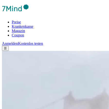
Preise
Krankenkasse
Magazin
Coupon
Anmelden
Kostenlos testen
☰