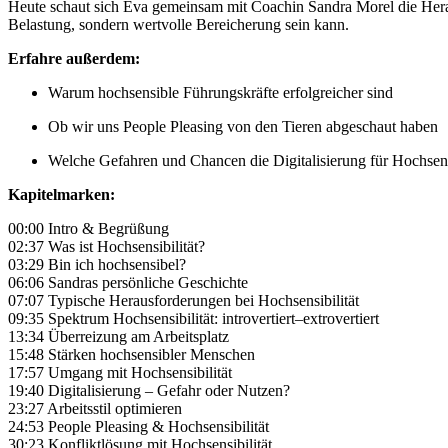
Heute schaut sich Eva gemeinsam mit Coachin Sandra Morel die Hera
Belastung, sondern wertvolle Bereicherung sein kann.
Erfahre außerdem:
Warum hochsensible Führungskräfte erfolgreicher sind
Ob wir uns People Pleasing von den Tieren abgeschaut haben
Welche Gefahren und Chancen die Digitalisierung für Hochsens
Kapitelmarken:
00:00 Intro & Begrüßung
02:37 Was ist Hochsensibilität?
03:29 Bin ich hochsensibel?
06:06 Sandras persönliche Geschichte
07:07 Typische Herausforderungen bei Hochsensibilität
09:35 Spektrum Hochsensibilität: introvertiert–extrovertiert
13:34 Überreizung am Arbeitsplatz
15:48 Stärken hochsensibler Menschen
17:57 Umgang mit Hochsensibilität
19:40 Digitalisierung – Gefahr oder Nutzen?
23:27 Arbeitsstil optimieren
24:53 People Pleasing & Hochsensibilität
30:23 Konfliktlösung mit Hochsensibilität