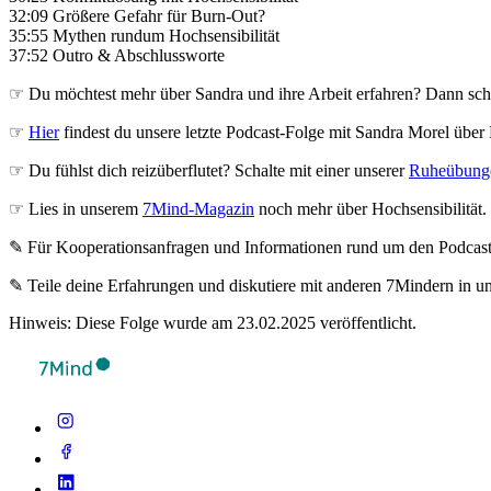
32:09 Größere Gefahr für Burn-Out?
35:55 Mythen rundum Hochsensibilität
37:52 Outro & Abschlussworte
☞ Du möchtest mehr über Sandra und ihre Arbeit erfahren? Dann sch
☞
Hier
findest du unsere letzte Podcast-Folge mit Sandra Morel über
☞ Du fühlst dich reizüberflutet? Schalte mit einer unserer
Ruheübung
☞ Lies in unserem
7Mind-Magazin
noch mehr über Hochsensibilität.
✎ Für Koope­ra­ti­ons­an­fra­gen und Infor­ma­tio­nen rund um den Pod­cas
✎ Teile deine Erfahrungen und diskutiere mit anderen 7Mindern in 
Hinweis: Diese Folge wurde am 23.02.2025 veröffentlicht.