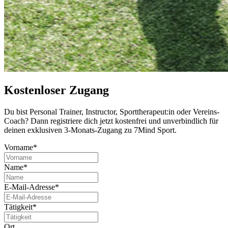
Kostenloser Zugang
Du bist Per­so­nal Trai­ner, Instruc­tor, Sport­the­ra­peut:in oder Ver­eins-
Coach? Dann regis­triere dich jetzt kos­ten­frei und unver­bind­lich für
deinen exklu­si­ven 3-Monats-Zugang zu 7Mind Sport.
Vorname*
Name*
E-Mail-Adresse*
Tätigkeit*
Ort