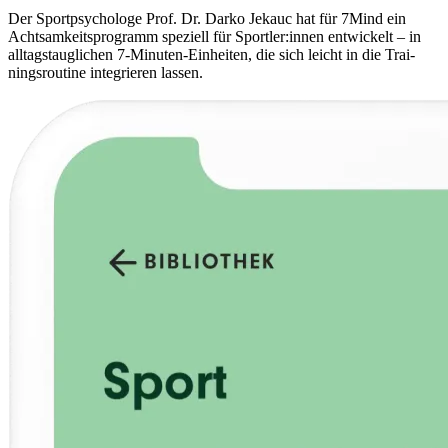
Der Sport­psy­cho­loge Prof. Dr. Darko Jekauc hat für 7Mind ein
Acht­sam­keits­pro­gramm spe­zi­ell für Sportler:innen ent­wi­ckelt – in
all­tags­taug­li­chen 7-Minu­ten-Ein­hei­ten, die sich leicht in die Trai­
nings­rou­tine inte­grie­ren lassen.