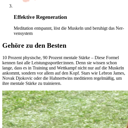
Effektive Regeneration
Medi­ta­tion entspannt, löst die Mus­keln und beruhigt das Ner­
ven­sys­tem
Gehöre zu den Besten
10 Pro­zent phy­si­sche, 90 Pro­zent men­tale Stärke – Diese Formel
kennen fast alle Leis­tungs­sport­ler:innen. Denn sie wissen schon
lange, dass es in Trai­ning und Wett­kampf nicht nur auf die Mus­keln
ankommt, son­dern vor allem auf den Kopf. Stars wie Lebron James,
Novak Djo­ko­vic oder die Hah­nert­wins medi­tie­ren regel­mä­ßig, um
ihre men­tale Stärke zu trai­nie­ren.