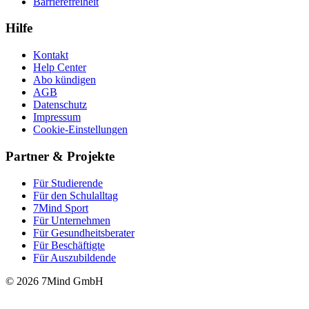
Barrierefreiheit
Hilfe
Kontakt
Help Center
Abo kündigen
AGB
Datenschutz
Impressum
Cookie-Einstellungen
Partner & Projekte
Für Stu­die­rende
Für den Schulalltag
7Mind Sport
Für Unter­neh­men
Für Gesund­heits­be­ra­ter
Für Beschäftigte
Für Auszubildende
© 2026 7Mind GmbH