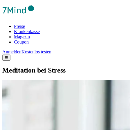
Preise
Krankenkasse
Magazin
Coupon
Anmelden
Kostenlos testen
☰
Medi­ta­tion bei Stress