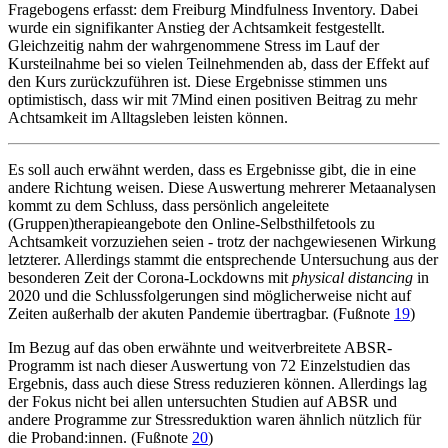
Fragebogens erfasst: dem Freiburg Mindfulness Inventory. Dabei
wurde ein signifikanter Anstieg der Achtsamkeit festgestellt.
Gleichzeitig nahm der wahrgenommene Stress im Lauf der
Kursteilnahme bei so vielen Teilnehmenden ab, dass der Effekt auf
den Kurs zurückzuführen ist. Diese Ergebnisse stimmen uns
optimistisch, dass wir mit 7Mind einen positiven Beitrag zu mehr
Achtsamkeit im Alltagsleben leisten können.
Es soll auch erwähnt werden, dass es Ergebnisse gibt, die in eine
andere Richtung weisen. Diese Auswertung mehrerer Metaanalysen
kommt zu dem Schluss, dass persönlich angeleitete
(Gruppen)therapieangebote den Online-Selbsthilfetools zu
Achtsamkeit vorzuziehen seien - trotz der nachgewiesenen Wirkung
letzterer. Allerdings stammt die entsprechende Untersuchung aus der
besonderen Zeit der Corona-Lockdowns mit
physical distancing
in
2020 und die Schlussfolgerungen sind möglicherweise nicht auf
Zeiten außerhalb der akuten Pandemie übertragbar. (Fußnote
19
)
Im Bezug auf das oben erwähnte und weitverbreitete ABSR-
Programm ist nach dieser Auswertung von 72 Einzelstudien das
Ergebnis, dass auch diese Stress reduzieren können. Allerdings lag
der Fokus nicht bei allen untersuchten Studien auf ABSR und
andere Programme zur Stressreduktion waren ähnlich nützlich für
die Proband:innen. (Fußnote
20
)