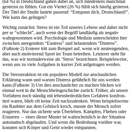
(64 %) in Deutschland gaben dabei an, sich mindestens manchmal
gestresst zu fühlen. Gut ein Viertel (26 %) fühlt sich häufig gestresst.
Der Titel der Studie lautete passend: “Entspann dich, Deutschland!”.
Wie kann das gelingen?
Wichtig zunächst: Stress ist ein Teil unseres Lebens und daher nicht
per se “schlecht”, auch wenn der Begriff landläufig als negativ
wahrgenommen wird. Psychologie und Medizin unterscheiden hier
zwischen anregendem “Eustress” und belastendem “Distress”.
(Fußnote 2) Ersterer tritt zum Beispiel auf, wenn wir anstrengenden,
aber auch motivierend Sport im Team betreiben. Letzterer steht für
das, was wir normalerweise als ‘Stress’ bezeichnen: Beispielsweise,
wenn uns zu viele Aufgaben in kurzer Zeit aufgetragen werden.
Die Stressreaktion ist ein populäres Modell zur anschaulichen
Erklärung wann und warum Distress gefährlich für uns werden
kann.(Fußnote 3) Um dies anschaulicher zu machen blicken wir
einmal weit in die Mensch­heits­ge­schichte zurück: Früher, als unsere
Vor­fah­ren noch ständig mit lebens­be­droh­li­chen Gefah­ren kon­fron­
tiert waren, blieb oft keine Zeit nachzudenken. Wenn beispielsweise
ein Raubtier aus dem Gebüsch kroch, musste der Mensch sofort
reagieren. Nur das sicherte sein Überleben. Kämp­fen, Flie­hen oder
Erstar­ren – eines dieser Muster ist wahr­schein­lich in der Situation
auto­ma­tisch abgelau­fen. Und wenn die Bedro­hung vor­über war,
konnten sich Körper und Geist wieder entspannen.