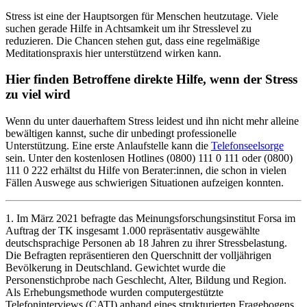
Stress ist eine der Hauptsorgen für Menschen heutzutage. Viele
suchen gerade Hilfe in Achtsamkeit um ihr Stresslevel zu
reduzieren. Die Chancen stehen gut, dass eine regelmäßige
Meditationspraxis hier unterstützend wirken kann.
Hier finden Betroffene direkte Hilfe, wenn der Stress
zu viel wird
Wenn du unter dauerhaftem Stress leidest und ihn nicht mehr alleine
bewältigen kannst, suche dir unbedingt professionelle
Unterstützung. Eine erste Anlaufstelle kann die
Telefonseelsorge
sein. Unter den kostenlosen Hotlines (0800) 111 0 111 oder (0800)
111 0 222 erhältst du Hilfe von Berater:innen, die schon in vielen
Fällen Auswege aus schwierigen Situationen aufzeigen konnten.
1. Im März 2021 befragte das Meinungsforschungsinstitut Forsa im
Auftrag der TK insgesamt 1.000 repräsentativ ausgewählte
deutschsprachige Personen ab 18 Jahren zu ihrer Stressbelastung.
Die Befragten repräsentieren den Querschnitt der volljährigen
Bevölkerung in Deutschland. Gewichtet wurde die
Personenstichprobe nach Geschlecht, Alter, Bildung und Region.
Als Erhebungsmethode wurden computergestützte
Telefoninterviews (CATI) anhand eines strukturierten Fragebogens