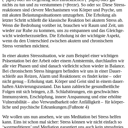
nichts zu tun und zu verstummen (=
freeze
). So oder so: Diese Stress­
re­ak­tio­nen sind cle­vere Mecha­nis­men von Körper und Psyche, um
mit akuten Belas­tungs­si­tua­tio­nen umzu­ge­hen. Die Erholung als
letzter Schritt schließt die klassische Reaktion bei akutem Stress ab.
Wenn die Bedro­hung vor­über ist, brau­chen wir Raum und Zeit, um
wieder zur Ruhe zu kommen, uns zu ent­span­nen und das Gleich­ge­
wicht wie­der­her­zu­stel­len. Die Erholung ist der wich­tigste Aspekt,
wenn du den Unter­schied zwi­schen akutem und chro­ni­schem
Stress ver­ste­hen möch­test.
In einer akuten Stress­si­tua­tion, wie zum Beispiel einer wichtigen
Prä­sen­ta­tion bei der Arbeit oder einem Amtstermin, durch­lau­fen wir
alle vier Phasen und sind danach viel­leicht schon wieder in Balance.
Bei chro­ni­schem Stress hingegen befin­den wir uns in einer Dau­er­
schleife aus Reizen, Alarm und Reak­tionen: es findet keine – oder
nicht genug – Erho­lung statt. Körper und Geist sind in einem dau­er­
haf­ten Akti­vie­rungs­zu­stand. Das kann zahl­rei­che gesund­heit­li­che
Folgen mit sich brin­gen, z.B. Schlaf­stö­run­gen, ein geschwäch­tes
Immun­sys­tem, Erschöp­fung, innere Anspan­nung und eine erhöhte
Vul­nera­bi­li­tät – also Ver­wund­bar­keit oder Anfälligkeit – für kör­per­
li­che und psy­chi­sche Erkran­kun­gen.(Fußnote 4)
Wir wollen uns nun ansehen, wie uns Meditation bei Stress helfen
kann. Eins ist schon mal sicher: Stress können wir nicht einfach so
‘wegmeditieren’ und Mediation garantiert uns auch kein stressfreies