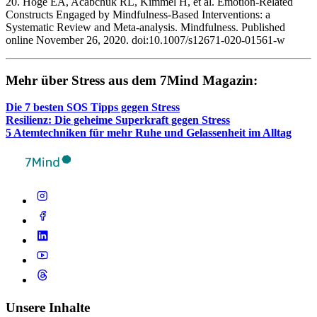
20. Hoge EA, Acabchuk RL, Kimmel H, et al. Emotion-Related
Constructs Engaged by Mindfulness-Based Interventions: a
Systematic Review and Meta-analysis. Mindfulness. Published
online November 26, 2020. doi:10.1007/s12671-020-01561-w ‌
Mehr über Stress aus dem 7Mind Maga­zin:
Die 7 besten SOS Tipps gegen Stress
Resi­li­enz: Die geheime Super­kraft gegen Stress
5 Atem­tech­ni­ken für mehr Ruhe und Gelas­sen­heit im Alltag
Unsere Inhalte