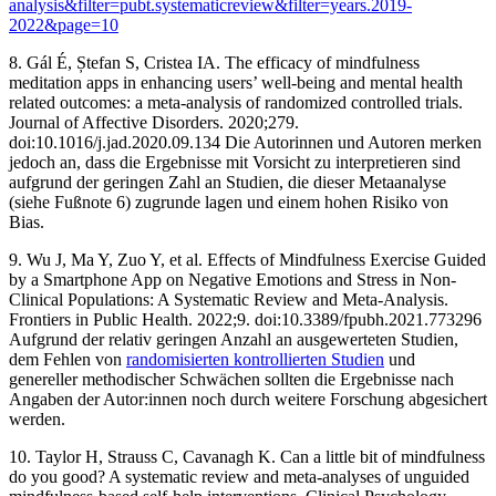
analysis&filter=pubt.systematicreview&filter=years.2019-
2022&page=10
8. Gál É, Ștefan S, Cristea IA. The efficacy of mindfulness
meditation apps in enhancing users’ well-being and mental health
related outcomes: a meta-analysis of randomized controlled trials.
Journal of Affective Disorders. 2020;279.
doi:10.1016/j.jad.2020.09.134 ‌Die Autorinnen und Autoren merken
jedoch an, dass die Ergebnisse mit Vorsicht zu interpretieren sind
aufgrund der geringen Zahl an Studien, die dieser Metaanalyse
(siehe Fußnote 6) zugrunde lagen und einem hohen Risiko von
Bias.
9. Wu J, Ma Y, Zuo Y, et al. Effects of Mindfulness Exercise Guided
by a Smartphone App on Negative Emotions and Stress in Non-
Clinical Populations: A Systematic Review and Meta-Analysis.
Frontiers in Public Health. 2022;9. doi:10.3389/fpubh.2021.773296
‌Aufgrund der relativ geringen Anzahl an ausgewerteten Studien,
dem Fehlen von
randomisierten kontrollierten Studien
und
genereller methodischer Schwächen sollten die Ergebnisse nach
Angaben der Autor:innen noch durch weitere Forschung abgesichert
werden.
10. Taylor H, Strauss C, Cavanagh K. Can a little bit of mindfulness
do you good? A systematic review and meta-analyses of unguided