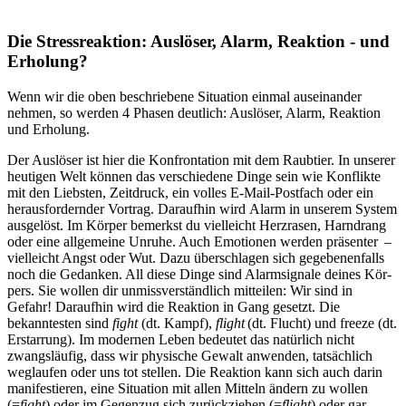
Die Stressreaktion: Aus­lö­ser, Alarm, Reak­tion - und
Erho­lung?
Wenn wir die oben beschriebene Situa­tion einmal aus­ein­an­der
nehmen, so werden 4 Phasen deut­lich: Aus­lö­ser, Alarm, Reak­tion
und Erho­lung.
Der Aus­lö­ser ist hier die Kon­fron­ta­tion mit dem Raub­tier. In unserer
heutigen Welt können das verschiedene Dinge sein wie Konflikte
mit den Liebsten, Zeitdruck, ein volles E-Mail-Postfach oder ein
herausfordernder Vortrag. Dar­auf­hin wird Alarm in unse­rem System
aus­ge­löst. Im Körper bemerkst du viel­leicht Herz­ra­sen, Harn­drang
oder eine all­ge­meine Unruhe. Auch Emo­tio­nen werden prä­sen­ter –
viel­leicht Angst oder Wut. Dazu überschlagen sich gegebenenfalls
noch die Gedan­ken. All diese Dinge sind Alarm­si­gnale deines Kör­
pers. Sie wollen dir unmiss­ver­ständ­lich mit­tei­len: Wir sind in
Gefahr! Dar­auf­hin wird die Reak­tion in Gang gesetzt. Die
bekanntesten sind
fight
(dt. Kampf),
flight
(dt. Flucht) und freeze (dt.
Erstarrung). Im modernen Leben bedeutet das natürlich nicht
zwangsläufig, dass wir physische Gewalt anwenden, tatsächlich
weglaufen oder uns tot stellen. Die Reaktion kann sich auch darin
manifestieren, eine Situation mit allen Mitteln ändern zu wollen
(=
fight
) oder im Gegenzug sich zurückziehen (=
flight
) oder gar