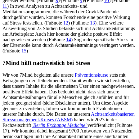
geleistet werden. (Fußnote
8
)/(Fußnote
9
)/(Fußnote
10
)/(Fußnote
11
) In zwei Analysen zu Achtsamkeits- und
Meditationsprogrammen, die während der Covid-Pandemie
durchgeführt wurden, konnten Forschende eine positive Wirkung
auf Stress feststellen. (Fußnote
12
) (Fußnote
13
). Eine weitere
Auswertung von 23 Studien befasste sich mit Achtsamkeitstrainings
am Arbeitsplatz: Auch hier konnte der gleiche positive Effekt
nachgewiesen werden.(Fußnote
14
) Sogar der spezifische Stress in
der Elternrolle kann durch Achtsamkeitstrainings verringert werden.
(Fußnote
15
)
7Mind hilft nachweislich bei Stress
Wir von 7Mind begleiten alle unsere
Präventionskurse
stets mit
Befragungen der Teilnehmenden. Damit wollen wir sicherstellen,
dass unsere Inhalte für die allermeisten User einen nachgewiesenen,
positiven Effekt haben. Das bedeutet nicht, dass sich unsere
Achtsamkeitsübungen für alle Menschen gleich anfühlen und für
jede:n geeignet sind (siehe Disclaimer unten). Um diese Aspekte
genauer zu verstehen, führen wir kontinuierlich Evaluationen
unserer Inhalte durch. Die Daten zu unserem
Achtsamkeitsbasierten
Stressmanagement-Kurses (ABSM)
haben wir 2023 in der
Fachzeitschrift
'Berlin Exchange Medicine'
veröffentlicht (Fußnote
17). Wir konnten dabei insgesamt 9700 Antworten von Nutzenden
berücksichtigen und ihre Achtsamkeit mithilfe eines anerkannten