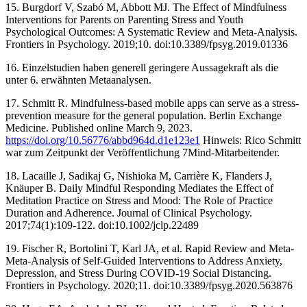
‌15. Burgdorf V, Szabó M, Abbott MJ. The Effect of Mindfulness
Interventions for Parents on Parenting Stress and Youth
Psychological Outcomes: A Systematic Review and Meta-Analysis.
Frontiers in Psychology. 2019;10. doi:10.3389/fpsyg.2019.01336 ‌
16. Einzelstudien haben generell geringere Aussagekraft als die
unter 6. erwähnten Metaanalysen.
17. Schmitt R. Mindfulness-based mobile apps can serve as a stress-
prevention measure for the general population. Berlin Exchange
Medicine. Published online March 9, 2023.
https://doi.org/10.56776/abbd964d.d1e123e1
Hinweis: Rico Schmitt
war zum Zeitpunkt der Veröffentlichung 7Mind-Mitarbeitender.
18. Lacaille J, Sadikaj G, Nishioka M, Carrière K, Flanders J,
Knäuper B. Daily Mindful Responding Mediates the Effect of
Meditation Practice on Stress and Mood: The Role of Practice
Duration and Adherence. Journal of Clinical Psychology.
2017;74(1):109-122. doi:10.1002/jclp.22489 ‌
19. Fischer R, Bortolini T, Karl JA, et al. Rapid Review and Meta-
Meta-Analysis of Self-Guided Interventions to Address Anxiety,
Depression, and Stress During COVID-19 Social Distancing.
Frontiers in Psychology. 2020;11. doi:10.3389/fpsyg.2020.563876 ‌