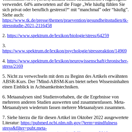
verwendet. 64% antworteten auf die Frage „Wie häufig fühlen Sie
sich privat oder beruflich gestresst?“ mit “manchmal” oder “häufig”.
Siehe auch:
https://www.tk.de/presse/themen/praevention/gesundheitsstudien/tk-
stressstudie-2021-2116458
2.
https://www.spektrum.de/lexikon/biologie/stress/64259
3.
https://www.spektrum.de/lexikon/psychologie/stressreaktion/14969
4.
https://www.spektrum.de/lexikon/neurowissenschaft/chronischer-
stress/2169
5. Nicht zu verwechseln mit dem zu Beginn des Artikels erwähnten
ABSR-Kurs. Der 7Mind-ABSM-Kurs bietet neben Wissensinhalten
einen Einblick in Achtsamkeitstechniken.
6. Metaanalysen sind Studienvorhaben, die die Ergebnisse von
mehreren anderen Studien auswerten und zusammenfassen. Meta-
Metaanalysen wiederum fassen mehrere Metaanalysen zusammen.
7. Siehe hierzu die für diesen Artikel im Oktober 2022 ausgewertete
Literatur:
https://pubmed.ncbi.nlm.nih.gov/?term=mindfulness
stress&filter=pubt.meta-