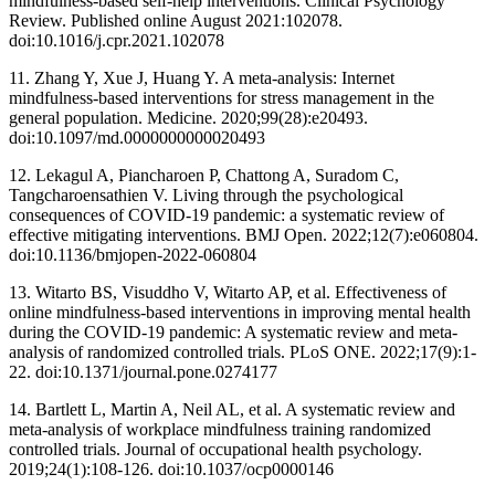
mindfulness-based self-help interventions. Clinical Psychology
Review. Published online August 2021:102078.
doi:10.1016/j.cpr.2021.102078 ‌
11. Zhang Y, Xue J, Huang Y. A meta-analysis: Internet
mindfulness-based interventions for stress management in the
general population. Medicine. 2020;99(28):e20493.
doi:10.1097/md.0000000000020493 ‌
12. Lekagul A, Piancharoen P, Chattong A, Suradom C,
Tangcharoensathien V. Living through the psychological
consequences of COVID-19 pandemic: a systematic review of
effective mitigating interventions. BMJ Open. 2022;12(7):e060804.
doi:10.1136/bmjopen-2022-060804 ‌
13. Witarto BS, Visuddho V, Witarto AP, et al. Effectiveness of
online mindfulness-based interventions in improving mental health
during the COVID-19 pandemic: A systematic review and meta-
analysis of randomized controlled trials. PLoS ONE. 2022;17(9):1-
22. doi:10.1371/journal.pone.0274177 ‌
14. Bartlett L, Martin A, Neil AL, et al. A systematic review and
meta-analysis of workplace mindfulness training randomized
controlled trials. Journal of occupational health psychology.
2019;24(1):108-126. doi:10.1037/ocp0000146 ‌