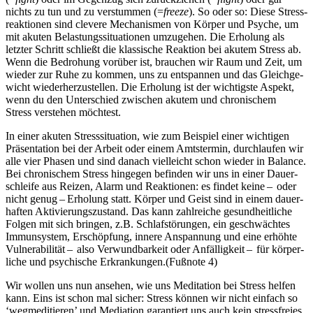
nichts zu tun und zu verstummen (=
freeze
). So oder so: Diese Stress­
re­ak­tio­nen sind cle­vere Mecha­nis­men von Körper und Psyche, um
mit akuten Belas­tungs­si­tua­tio­nen umzu­ge­hen. Die Erholung als
letzter Schritt schließt die klassische Reaktion bei akutem Stress ab.
Wenn die Bedro­hung vor­über ist, brau­chen wir Raum und Zeit, um
wieder zur Ruhe zu kommen, uns zu ent­span­nen und das Gleich­ge­
wicht wie­der­her­zu­stel­len. Die Erholung ist der wich­tigste Aspekt,
wenn du den Unter­schied zwi­schen akutem und chro­ni­schem
Stress ver­ste­hen möch­test.
In einer akuten Stress­si­tua­tion, wie zum Beispiel einer wichtigen
Prä­sen­ta­tion bei der Arbeit oder einem Amtstermin, durch­lau­fen wir
alle vier Phasen und sind danach viel­leicht schon wieder in Balance.
Bei chro­ni­schem Stress hingegen befin­den wir uns in einer Dau­er­
schleife aus Reizen, Alarm und Reak­tionen: es findet keine – oder
nicht genug – Erho­lung statt. Körper und Geist sind in einem dau­er­
haf­ten Akti­vie­rungs­zu­stand. Das kann zahl­rei­che gesund­heit­li­che
Folgen mit sich brin­gen, z.B. Schlaf­stö­run­gen, ein geschwäch­tes
Immun­sys­tem, Erschöp­fung, innere Anspan­nung und eine erhöhte
Vul­nera­bi­li­tät – also Ver­wund­bar­keit oder Anfälligkeit – für kör­per­
li­che und psy­chi­sche Erkran­kun­gen.(Fußnote 4)
Wir wollen uns nun ansehen, wie uns Meditation bei Stress helfen
kann. Eins ist schon mal sicher: Stress können wir nicht einfach so
‘wegmeditieren’ und Mediation garantiert uns auch kein stressfreies