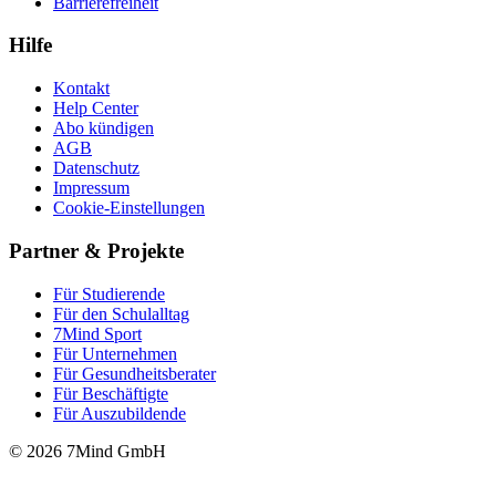
Barrierefreiheit
Hilfe
Kontakt
Help Center
Abo kündigen
AGB
Datenschutz
Impressum
Cookie-Einstellungen
Partner & Projekte
Für Stu­die­rende
Für den Schulalltag
7Mind Sport
Für Unter­neh­men
Für Gesund­heits­be­ra­ter
Für Beschäftigte
Für Auszubildende
© 2026 7Mind GmbH