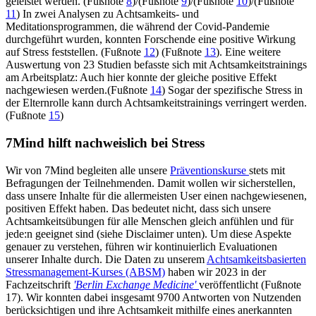
geleistet werden. (Fußnote
8
)/(Fußnote
9
)/(Fußnote
10
)/(Fußnote
11
) In zwei Analysen zu Achtsamkeits- und
Meditationsprogrammen, die während der Covid-Pandemie
durchgeführt wurden, konnten Forschende eine positive Wirkung
auf Stress feststellen. (Fußnote
12
) (Fußnote
13
). Eine weitere
Auswertung von 23 Studien befasste sich mit Achtsamkeitstrainings
am Arbeitsplatz: Auch hier konnte der gleiche positive Effekt
nachgewiesen werden.(Fußnote
14
) Sogar der spezifische Stress in
der Elternrolle kann durch Achtsamkeitstrainings verringert werden.
(Fußnote
15
)
7Mind hilft nachweislich bei Stress
Wir von 7Mind begleiten alle unsere
Präventionskurse
stets mit
Befragungen der Teilnehmenden. Damit wollen wir sicherstellen,
dass unsere Inhalte für die allermeisten User einen nachgewiesenen,
positiven Effekt haben. Das bedeutet nicht, dass sich unsere
Achtsamkeitsübungen für alle Menschen gleich anfühlen und für
jede:n geeignet sind (siehe Disclaimer unten). Um diese Aspekte
genauer zu verstehen, führen wir kontinuierlich Evaluationen
unserer Inhalte durch. Die Daten zu unserem
Achtsamkeitsbasierten
Stressmanagement-Kurses (ABSM)
haben wir 2023 in der
Fachzeitschrift
'Berlin Exchange Medicine'
veröffentlicht (Fußnote
17). Wir konnten dabei insgesamt 9700 Antworten von Nutzenden
berücksichtigen und ihre Achtsamkeit mithilfe eines anerkannten