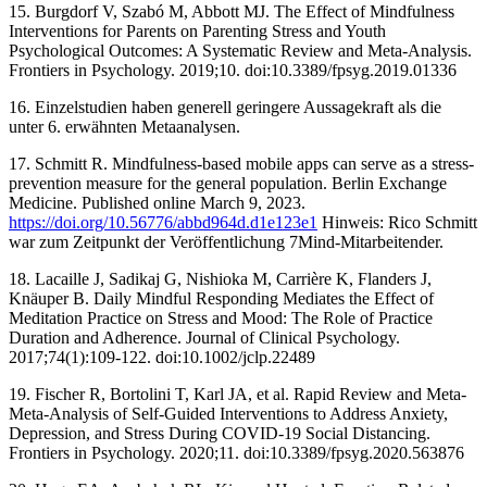
‌15. Burgdorf V, Szabó M, Abbott MJ. The Effect of Mindfulness
Interventions for Parents on Parenting Stress and Youth
Psychological Outcomes: A Systematic Review and Meta-Analysis.
Frontiers in Psychology. 2019;10. doi:10.3389/fpsyg.2019.01336 ‌
16. Einzelstudien haben generell geringere Aussagekraft als die
unter 6. erwähnten Metaanalysen.
17. Schmitt R. Mindfulness-based mobile apps can serve as a stress-
prevention measure for the general population. Berlin Exchange
Medicine. Published online March 9, 2023.
https://doi.org/10.56776/abbd964d.d1e123e1
Hinweis: Rico Schmitt
war zum Zeitpunkt der Veröffentlichung 7Mind-Mitarbeitender.
18. Lacaille J, Sadikaj G, Nishioka M, Carrière K, Flanders J,
Knäuper B. Daily Mindful Responding Mediates the Effect of
Meditation Practice on Stress and Mood: The Role of Practice
Duration and Adherence. Journal of Clinical Psychology.
2017;74(1):109-122. doi:10.1002/jclp.22489 ‌
19. Fischer R, Bortolini T, Karl JA, et al. Rapid Review and Meta-
Meta-Analysis of Self-Guided Interventions to Address Anxiety,
Depression, and Stress During COVID-19 Social Distancing.
Frontiers in Psychology. 2020;11. doi:10.3389/fpsyg.2020.563876 ‌