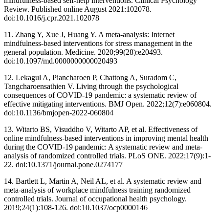
mindfulness-based self-help interventions. Clinical Psychology
Review. Published online August 2021:102078.
doi:10.1016/j.cpr.2021.102078 ‌
11. Zhang Y, Xue J, Huang Y. A meta-analysis: Internet
mindfulness-based interventions for stress management in the
general population. Medicine. 2020;99(28):e20493.
doi:10.1097/md.0000000000020493 ‌
12. Lekagul A, Piancharoen P, Chattong A, Suradom C,
Tangcharoensathien V. Living through the psychological
consequences of COVID-19 pandemic: a systematic review of
effective mitigating interventions. BMJ Open. 2022;12(7):e060804.
doi:10.1136/bmjopen-2022-060804 ‌
13. Witarto BS, Visuddho V, Witarto AP, et al. Effectiveness of
online mindfulness-based interventions in improving mental health
during the COVID-19 pandemic: A systematic review and meta-
analysis of randomized controlled trials. PLoS ONE. 2022;17(9):1-
22. doi:10.1371/journal.pone.0274177 ‌
14. Bartlett L, Martin A, Neil AL, et al. A systematic review and
meta-analysis of workplace mindfulness training randomized
controlled trials. Journal of occupational health psychology.
2019;24(1):108-126. doi:10.1037/ocp0000146 ‌