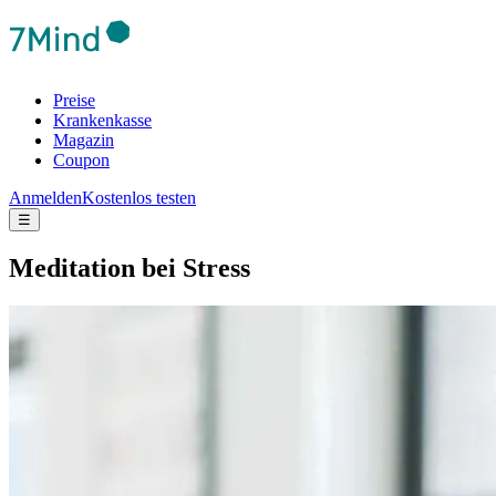
Preise
Krankenkasse
Magazin
Coupon
Anmelden
Kostenlos testen
☰
Medi­ta­tion bei Stress