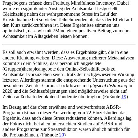
Fragebogens erfasst: dem Freiburg Mindfulness Inventory. Dabei
wurde ein signifikanter Anstieg der Achtsamkeit festgestellt.
Gleichzeitig nahm der wahrgenommene Stress im Lauf der
Kursteilnahme bei so vielen Teilnehmenden ab, dass der Effekt auf
den Kurs zurückzuführen ist. Diese Ergebnisse stimmen uns
optimistisch, dass wir mit 7Mind einen positiven Beitrag zu mehr
Achtsamkeit im Alltagsleben leisten können.
Es soll auch erwähnt werden, dass es Ergebnisse gibt, die in eine
andere Richtung weisen. Diese Auswertung mehrerer Metaanalysen
kommt zu dem Schluss, dass persönlich angeleitete
(Gruppen)therapieangebote den Online-Selbsthilfetools zu
Achtsamkeit vorzuziehen seien - trotz der nachgewiesenen Wirkung
letzterer. Allerdings stammt die entsprechende Untersuchung aus der
besonderen Zeit der Corona-Lockdowns mit
physical distancing
in
2020 und die Schlussfolgerungen sind möglicherweise nicht auf
Zeiten außerhalb der akuten Pandemie übertragbar. (Fußnote
19
)
Im Bezug auf das oben erwähnte und weitverbreitete ABSR-
Programm ist nach dieser Auswertung von 72 Einzelstudien das
Ergebnis, dass auch diese Stress reduzieren können. Allerdings lag
der Fokus nicht bei allen untersuchten Studien auf ABSR und
andere Programme zur Stressreduktion waren ähnlich nützlich für
die Proband:innen. (Fußnote
20
)