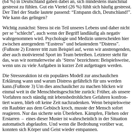
(64 %) in Deutschland gaben dabei an, sich mindestens manchmal
gestresst zu fühlen. Gut ein Viertel (26 %) fühlt sich häufig gestresst.
Der Titel der Studie lautete passend: “Entspann dich, Deutschland!”.
Wie kann das gelingen?
Wichtig zunächst: Stress ist ein Teil unseres Lebens und daher nicht
per se “schlecht”, auch wenn der Begriff landläufig als negativ
wahrgenommen wird. Psychologie und Medizin unterscheiden hier
zwischen anregendem “Eustress” und belastendem “Distress”.
(Fußnote 2) Ersterer tritt zum Beispiel auf, wenn wir anstrengenden,
aber auch motivierend Sport im Team betreiben. Letzterer steht für
das, was wir normalerweise als ‘Stress’ bezeichnen: Beispielsweise,
wenn uns zu viele Aufgaben in kurzer Zeit aufgetragen werden.
Die Stressreaktion ist ein populäres Modell zur anschaulichen
Erklärung wann und warum Distress gefährlich für uns werden
kann.(Fußnote 3) Um dies anschaulicher zu machen blicken wir
einmal weit in die Mensch­heits­ge­schichte zurück: Früher, als unsere
Vor­fah­ren noch ständig mit lebens­be­droh­li­chen Gefah­ren kon­fron­
tiert waren, blieb oft keine Zeit nachzudenken. Wenn beispielsweise
ein Raubtier aus dem Gebüsch kroch, musste der Mensch sofort
reagieren. Nur das sicherte sein Überleben. Kämp­fen, Flie­hen oder
Erstar­ren – eines dieser Muster ist wahr­schein­lich in der Situation
auto­ma­tisch abgelau­fen. Und wenn die Bedro­hung vor­über war,
konnten sich Körper und Geist wieder entspannen.