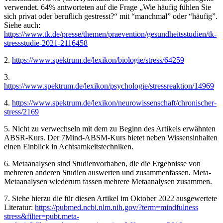
verwendet. 64% antworteten auf die Frage „Wie häufig fühlen Sie
sich privat oder beruflich gestresst?“ mit “manchmal” oder “häufig”.
Siehe auch:
https://www.tk.de/presse/themen/praevention/gesundheitsstudien/tk-
stressstudie-2021-2116458
2.
https://www.spektrum.de/lexikon/biologie/stress/64259
3.
https://www.spektrum.de/lexikon/psychologie/stressreaktion/14969
4.
https://www.spektrum.de/lexikon/neurowissenschaft/chronischer-
stress/2169
5. Nicht zu verwechseln mit dem zu Beginn des Artikels erwähnten
ABSR-Kurs. Der 7Mind-ABSM-Kurs bietet neben Wissensinhalten
einen Einblick in Achtsamkeitstechniken.
6. Metaanalysen sind Studienvorhaben, die die Ergebnisse von
mehreren anderen Studien auswerten und zusammenfassen. Meta-
Metaanalysen wiederum fassen mehrere Metaanalysen zusammen.
7. Siehe hierzu die für diesen Artikel im Oktober 2022 ausgewertete
Literatur:
https://pubmed.ncbi.nlm.nih.gov/?term=mindfulness
stress&filter=pubt.meta-