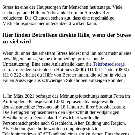
Stress ist eine der Hauptsorgen für Menschen heutzutage. Viele
suchen gerade Hilfe in Achtsamkeit um ihr Stresslevel zu
reduzieren. Die Chancen stehen gut, dass eine regelmäßige
Meditationspraxis hier unterstützend wirken kann.
Hier finden Betroffene direkte Hilfe, wenn der Stress
zu viel wird
Wenn du unter dauerhaftem Stress leidest und ihn nicht mehr alleine
bewältigen kannst, suche dir unbedingt professionelle
Unterstützung. Eine erste Anlaufstelle kann die
Telefonseelsorge
sein. Unter den kostenlosen Hotlines (0800) 111 0 111 oder (0800)
111 0 222 erhältst du Hilfe von Berater:innen, die schon in vielen
Fällen Auswege aus schwierigen Situationen aufzeigen konnten.
1. Im März 2021 befragte das Meinungsforschungsinstitut Forsa im
Auftrag der TK insgesamt 1.000 repräsentativ ausgewählte
deutschsprachige Personen ab 18 Jahren zu ihrer Stressbelastung.
Die Befragten repräsentieren den Querschnitt der volljährigen
Bevölkerung in Deutschland. Gewichtet wurde die
Personenstichprobe nach Geschlecht, Alter, Bildung und Region.
Als Erhebungsmethode wurden computergestützte
Telefoninterviews (CATI) anhand eines strukturierten Fragebogens