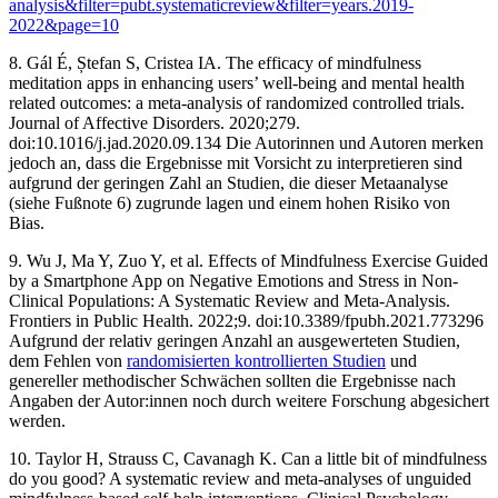
analysis&filter=pubt.systematicreview&filter=years.2019-
2022&page=10
8. Gál É, Ștefan S, Cristea IA. The efficacy of mindfulness
meditation apps in enhancing users’ well-being and mental health
related outcomes: a meta-analysis of randomized controlled trials.
Journal of Affective Disorders. 2020;279.
doi:10.1016/j.jad.2020.09.134 ‌Die Autorinnen und Autoren merken
jedoch an, dass die Ergebnisse mit Vorsicht zu interpretieren sind
aufgrund der geringen Zahl an Studien, die dieser Metaanalyse
(siehe Fußnote 6) zugrunde lagen und einem hohen Risiko von
Bias.
9. Wu J, Ma Y, Zuo Y, et al. Effects of Mindfulness Exercise Guided
by a Smartphone App on Negative Emotions and Stress in Non-
Clinical Populations: A Systematic Review and Meta-Analysis.
Frontiers in Public Health. 2022;9. doi:10.3389/fpubh.2021.773296
‌Aufgrund der relativ geringen Anzahl an ausgewerteten Studien,
dem Fehlen von
randomisierten kontrollierten Studien
und
genereller methodischer Schwächen sollten die Ergebnisse nach
Angaben der Autor:innen noch durch weitere Forschung abgesichert
werden.
10. Taylor H, Strauss C, Cavanagh K. Can a little bit of mindfulness
do you good? A systematic review and meta-analyses of unguided