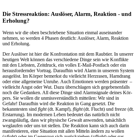
Die Stressreaktion: Aus­lö­ser, Alarm, Reak­tion - und
Erho­lung?
Wenn wir die oben beschriebene Situa­tion einmal aus­ein­an­der
nehmen, so werden 4 Phasen deut­lich: Aus­lö­ser, Alarm, Reak­tion
und Erho­lung.
Der Aus­lö­ser ist hier die Kon­fron­ta­tion mit dem Raub­tier. In unserer
heutigen Welt können das verschiedene Dinge sein wie Konflikte
mit den Liebsten, Zeitdruck, ein volles E-Mail-Postfach oder ein
herausfordernder Vortrag. Dar­auf­hin wird Alarm in unse­rem System
aus­ge­löst. Im Körper bemerkst du viel­leicht Herz­ra­sen, Harn­drang
oder eine all­ge­meine Unruhe. Auch Emo­tio­nen werden prä­sen­ter –
viel­leicht Angst oder Wut. Dazu überschlagen sich gegebenenfalls
noch die Gedan­ken. All diese Dinge sind Alarm­si­gnale deines Kör­
pers. Sie wollen dir unmiss­ver­ständ­lich mit­tei­len: Wir sind in
Gefahr! Dar­auf­hin wird die Reak­tion in Gang gesetzt. Die
bekanntesten sind
fight
(dt. Kampf),
flight
(dt. Flucht) und freeze (dt.
Erstarrung). Im modernen Leben bedeutet das natürlich nicht
zwangsläufig, dass wir physische Gewalt anwenden, tatsächlich
weglaufen oder uns tot stellen. Die Reaktion kann sich auch darin
manifestieren, eine Situation mit allen Mitteln ändern zu wollen
(=
fight
) oder im Gegenzug sich zurückziehen (=
flight
) oder gar