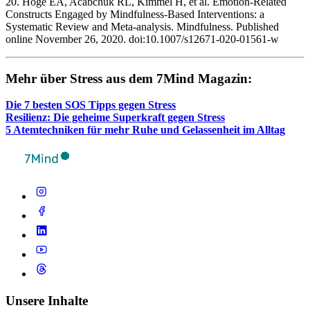
20. Hoge EA, Acabchuk RL, Kimmel H, et al. Emotion-Related
Constructs Engaged by Mindfulness-Based Interventions: a
Systematic Review and Meta-analysis. Mindfulness. Published
online November 26, 2020. doi:10.1007/s12671-020-01561-w ‌
Mehr über Stress aus dem 7Mind Maga­zin:
Die 7 besten SOS Tipps gegen Stress
Resi­li­enz: Die geheime Super­kraft gegen Stress
5 Atem­tech­ni­ken für mehr Ruhe und Gelas­sen­heit im Alltag
Unsere Inhalte